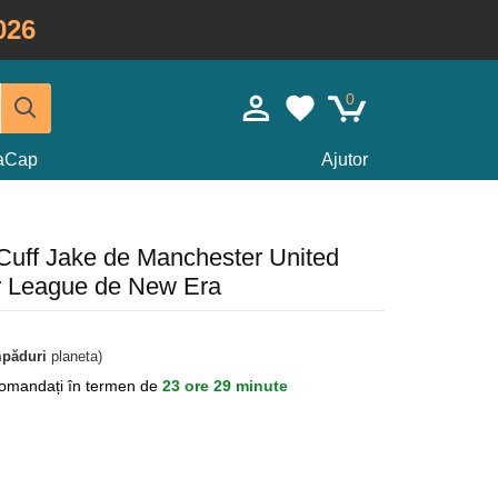
026
0
taCap
Ajutor
Cuff Jake de Manchester United
er League de New Era
mpăduri
planeta)
omandați în termen de
23 ore 29 minute