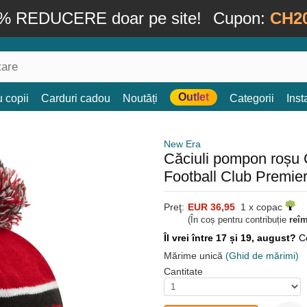
% REDUCERE doar pe site!
Cupon:
CH2
Outlet
 copii
Carduri cadou
Noutăți
Categorii
Ins
New Era
Căciuli pompon roșu 
Football Club Premi
Preţ:
EUR 36,95
1 x copac
(În coș pentru contribuție
reî
Îl vrei între 17 și 19, august?
C
Mărime unică
(Ghid de mărimi)
Cantitate