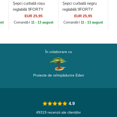
Șepci curbată roșu
Șepci curbată negru
reglabilă 9FORTY
reglabilă 9FORTY
a
Essential de
Essential de
EUR 25,95
EUR 25,95
Manchester United
Manchester United
ust
Comandă-l
11 - 13 august
Comandă-l
11 - 13 august
Football Club Premier
Football Club Premier
League...
League...
În colaborare cu
Proiecte de reîmpădurire Eden
4.9
49319 recenzii ale clienților