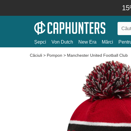
15
Șepci
Von Dutch
New Era
Mărci
Pentru
Căciuli
>
Pompon
>
Manchester United Football Club