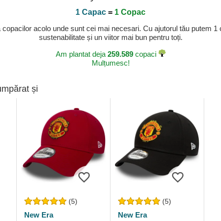
1 Capac
=
1 Copac
a copacilor acolo unde sunt cei mai necesari. Cu ajutorul tău putem 1
sustenabilitate și un viitor mai bun pentru toți.
Am plantat deja
259.589
copaci
Mulțumesc!
umpărat și
(5)
(5)
New Era
New Era