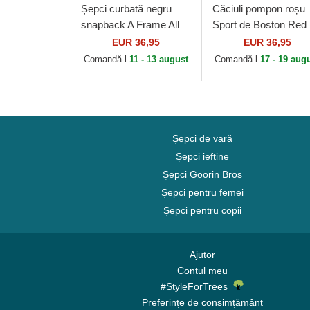
Șepci curbată negru
Căciuli pompon roșu
snapback A Frame All
Sport de Boston Red
Over Print de
Sox MLB de New Er
EUR 36,95
EUR 36,95
Manchester United
Comandă-l
11 - 13 august
Comandă-l
17 - 19 aug
Football Club Premier...
Șepci de vară
Șepci ieftine
Șepci Goorin Bros
Șepci pentru femei
Șepci pentru copii
Ajutor
Contul meu
#StyleForTrees
Preferințe de consimțământ