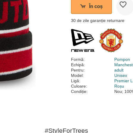
În coș
30 de zile garanție returnare
Formă:
Pompon
Echipă:
Mancheste
Pentru:
adult
Model:
Unisex
Ligă:
Premier 
Culoare:
Roșu
Condiție:
Nou; 100%
#StyleForTrees