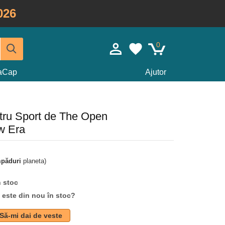
026
0
taCap
Ajutor
tru Sport de The Open
w Era
mpăduri
planeta)
n stoc
d este din nou în stoc?
Să-mi dai de veste