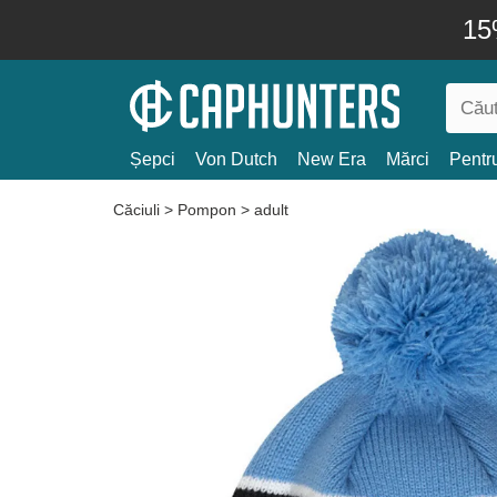
15
Șepci
Von Dutch
New Era
Mărci
Pentru
Căciuli
>
Pompon
>
adult