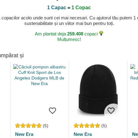
1 Capac
=
1 Copac
a copacilor acolo unde sunt cei mai necesari. Cu ajutorul tău putem 1
sustenabilitate și un viitor mai bun pentru toți.
Am plantat deja
259.408
copaci
Mulțumesc!
umpărat și
(5)
(5)
New Era
New Era
Ne