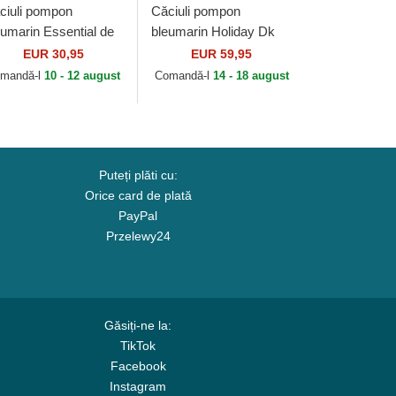
ciuli pompon
Căciuli pompon
eumarin Essential de
bleumarin Holiday Dk
d Bull Racing
Blue de Kangol
EUR 30,95
EUR 59,95
rmula 1 de New Era
mandă-l
10 - 12 august
Comandă-l
14 - 18 august
Puteți plăti cu:
Orice card de plată
PayPal
Przelewy24
Găsiți-ne la:
TikTok
Facebook
Instagram