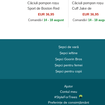
Căciuli pompon roșu
Căciuli pompon roșu
Sport de Boston Red
Cuff Jake de
Sox MLB de New Era
Manchester United
EUR 36,95
EUR 36,95
Football Club Premier
Comandă-l
14 - 18 august
Comandă-l
14 - 18 aug
League de New Era
Șepci de vară
Șepci ieftine
Șepci Goorin Bros
Șepci pentru femei
Șepci pentru copii
Ajutor
Contul meu
#StyleForTrees
Preferințe de consimțământ