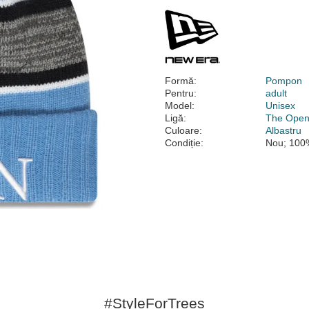
Formă:
Pompon
Pentru:
adult
Model:
Unisex
Ligă:
The Open
Culoare:
Albastru
Condiție:
Nou; 100%
#StyleForTrees