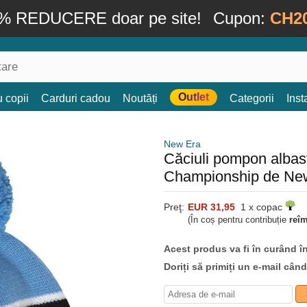
% REDUCERE doar pe site!
Cupon:
CH2
Outlet
 copii
Carduri cadou
Noutăți
Categorii
Ins
New Era
Căciuli pompon albas
Championship de Ne
Preţ:
EUR 31,95
1 x copac
(În coș pentru contribuție
reî
Acest produs va fi în curând î
Doriți să primiți un e-mail cân