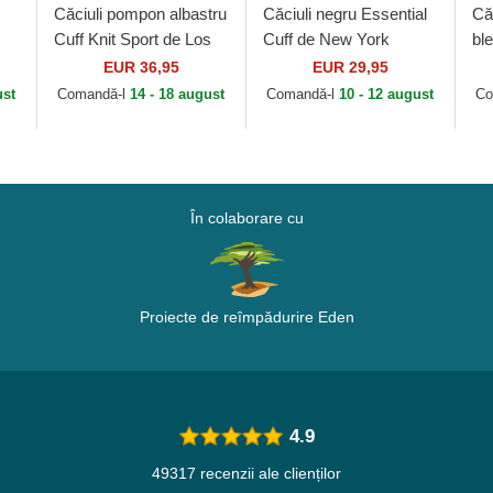
Căciuli pompon albastru
Căciuli negru Essential
Că
Cuff Knit Sport de Los
Cuff de New York
bl
Angeles Dodgers MLB
Yankees MLB de New
Re
EUR 36,95
EUR 29,95
de New Era
Era
Fo
ust
Comandă-l
14 - 18 august
Comandă-l
10 - 12 august
Co
În colaborare cu
Proiecte de reîmpădurire Eden
4.9
49317 recenzii ale clienților