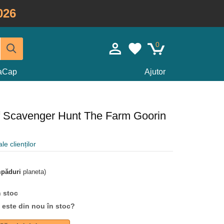
026
0
taCap
Ajutor
f Scavenger Hunt The Farm Goorin
le clienților
mpăduri
planeta)
n stoc
d este din nou în stoc?