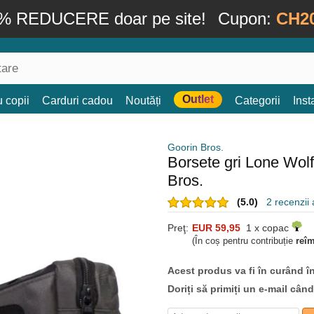
% REDUCERE doar pe site!
Cupon:
CH2
Outlet
 copii
Carduri cadou
Noutăți
Categorii
Ins
Goorin Bros.
Borsete gri Lone Wol
Bros.
(5.0)
2 recenzii a
Preţ:
EUR 59,95
1 x copac
(În coș pentru contribuție
reî
Acest produs va fi în curând î
Doriți să primiți un e-mail cân