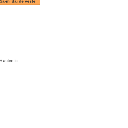
Să-mi dai de veste
 autentic