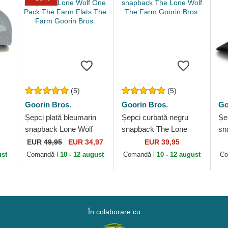
(5)
(5)
Goorin Bros.
Goorin Bros.
Go
Șepci plată bleumarin
Șepci curbată negru
Șe
snapback Lone Wolf
snapback The Lone
sn
One Pack The Farm
Wolf The Farm Goorin
Po
EUR
49,95
EUR 34,97
EUR 39,95
s.
Flats The Farm Goorin
Bros.
Go
ust
Comandă-l
10 - 12 august
Comandă-l
10 - 12 august
Co
Bros.
În colaborare cu