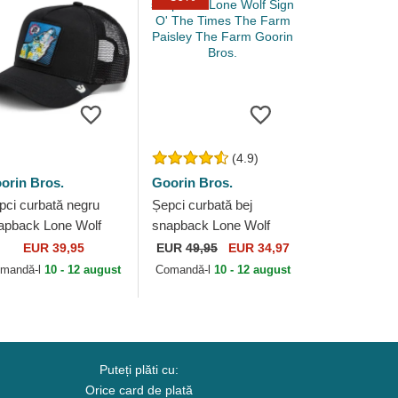
(4.9)
orin Bros.
Goorin Bros.
pci curbată negru
Șepci curbată bej
apback Lone Wolf
snapback Lone Wolf
p Art 2 The Farm
Sign O' The Times The
EUR 39,95
EUR
49,95
EUR 34,97
orin Bros.
Farm Paisley The Farm
mandă-l
10 - 12 august
Comandă-l
10 - 12 august
Goorin Bros.
Puteți plăti cu:
Orice card de plată