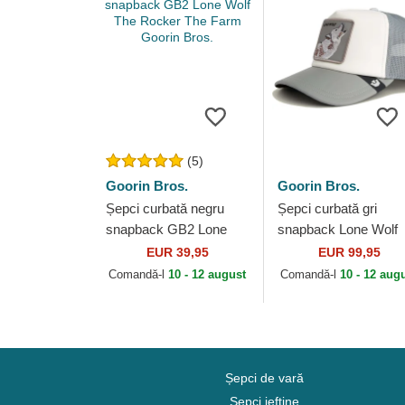
(5)
Goorin Bros.
Goorin Bros.
Șepci curbată negru
Șepci curbată gri
snapback GB2 Lone
snapback Lone Wolf
Wolf The Rocker The
Pre-Game Seasonal
EUR 39,95
EUR 99,95
Farm Goorin Bros.
The Farm Goorin Bro
Comandă-l
10 - 12 august
Comandă-l
10 - 12 aug
Șepci de vară
Șepci ieftine