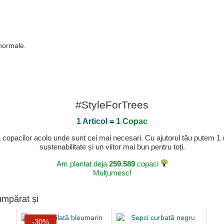
 normale.
#StyleForTrees
1 Articol
=
1 Copac
a copacilor acolo unde sunt cei mai necesari. Cu ajutorul tău putem 1
sustenabilitate și un viitor mai bun pentru toți.
Am plantat deja
259.589
copaci
Mulțumesc!
umpărat și
-30%