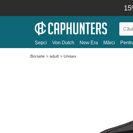
15
Șepci
Von Dutch
New Era
Mărci
Pentru
Borsete
>
adult
>
Unisex