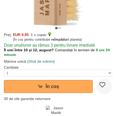
Preţ:
EUR 9,95
1 x copac
(În coș pentru contribuție
reîmpăduri
planeta)
Doar unul/unor au rămas 3 pentru livrare imediată
Îl vrei între 10 și 12, august?
Comandați în termen de
9 ore 24
minute
Mărime unică
(Ghid de mărimi)
Cantitate
În coș
30 de zile garanție returnare