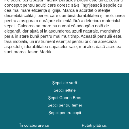
conceput pentru adulții care doresc să-și îngrijească șepcile cu
cea mai mare eficiență și grijă. Marca a acordat o atenție
deosebită calității periei, care combină durabilitatea și moliciunea
pentru a asigura o curățare eficientă fără a deteriora materialul
șepcii. Culoarea sa maro nu numai că adaugă o notă de
eleganță, dar ajută și la ascunderea uzurii naturale, menținând
peria în stare bună pentru mai mult timp. Această pensulă este,
fără îndoială, un instrument esențial pentru oricine apreciază
aspectul și durabilitatea capacelor sale, mai ales dacă acestea
sunt marca Jason Markk.
Șepci de vară
Șepci ieftine
Șepci Goorin Bros
Șepci pentru femei
Șepci pentru copii
În colaborare cu
Puteți plăti cu: