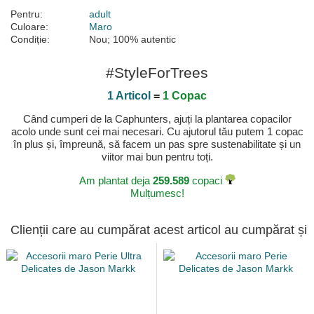
Pentru:
adult
Culoare:
Maro
Condiție:
Nou; 100% autentic
#StyleForTrees
1 Articol
=
1 Copac
Când cumperi de la Caphunters, ajuți la plantarea copacilor
acolo unde sunt cei mai necesari. Cu ajutorul tău putem 1 copac
în plus și, împreună, să facem un pas spre sustenabilitate și un
viitor mai bun pentru toți.
Am plantat deja
259.589
copaci
Mulțumesc!
Clienții care au cumpărat acest articol au cumpărat și