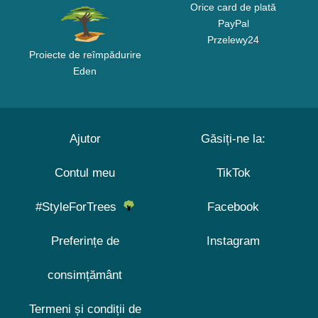
Orice card de plată
PayPal
Przelewy24
Proiecte de reîmpădurire
Eden
Ajutor
Găsiți-ne la:
Contul meu
TikTok
#StyleForTrees
Facebook
Preferințe de
Instagram
consimțământ
Termeni și condiții de