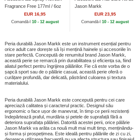
Fragrance Free 177ml / 6oz
Jason Markk
de Jason Markk
EUR 16,95
EUR 23,95
Comandă-l
10 - 12 august
Comandă-l
10 - 12 august
Peria durabilă Jason Markk este un instrument esențial pentru
orice adult care dorește să își mențină hainele și accesoriile în
stare perfectă. Concepută de renumitul brand Jason Markk,
această perie se remarcă prin durabilitatea și eficiența sa, fiind
aliatul perfect pentru îngrijirea pălăriilor. Fie că este vorba de o
șapcă sport sau de o pălărie casual, această perie oferă o
curățare profundă, dar delicată, păstrând culoarea și textura
materialului.
Peria durabilă Jason Markk este concepută pentru cei care
apreciază calitatea și caracterul practic. Designul său
ergonomic o face ușor de manevrat, în timp ce perii rezistenți
îndepărtează praful, murdăria și petele de suprafață fără a
deteriora suprafața pălăriei. Datorită acestei perii, orice pălărie
Jason Markk va arăta ca nouă mult mai mult timp, menținându-
și forma și prospețimea. Este ideală pentru pălăriile de zi cu zi,
deoarece utilizarea frecventă nu va afecta structura sau finisajul