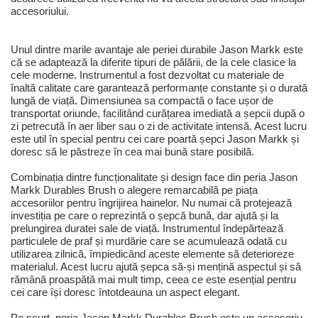
accesoriului.
Unul dintre marile avantaje ale periei durabile Jason Markk este
că se adaptează la diferite tipuri de pălării, de la cele clasice la
cele moderne. Instrumentul a fost dezvoltat cu materiale de
înaltă calitate care garantează performanțe constante și o durată
lungă de viață. Dimensiunea sa compactă o face ușor de
transportat oriunde, facilitând curățarea imediată a șepcii după o
zi petrecută în aer liber sau o zi de activitate intensă. Acest lucru
este util în special pentru cei care poartă șepci Jason Markk și
doresc să le păstreze în cea mai bună stare posibilă.
Combinația dintre funcționalitate și design face din peria Jason
Markk Durables Brush o alegere remarcabilă pe piața
accesoriilor pentru îngrijirea hainelor. Nu numai că protejează
investiția pe care o reprezintă o șepcă bună, dar ajută și la
prelungirea duratei sale de viață. Instrumentul îndepărtează
particulele de praf și murdărie care se acumulează odată cu
utilizarea zilnică, împiedicând aceste elemente să deterioreze
materialul. Acest lucru ajută șepca să-și mențină aspectul și să
rămână proaspătă mai mult timp, ceea ce este esențial pentru
cei care își doresc întotdeauna un aspect elegant.
Pe scurt, peria Jason Markk Durables Brush este un accesoriu