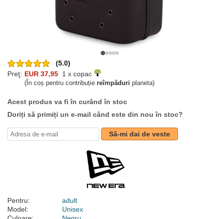
(5.0)
Preţ:
EUR 37,95
1 x copac
(În coș pentru contribuție
reîmpăduri
planeta)
Acest produs va fi în curând în stoc
Doriți să primiți un e-mail când este din nou în stoc?
Să-mi dai de veste
Pentru:
adult
Model:
Unisex
Culoare:
Negru