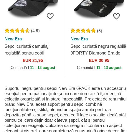
(4.9)
(5)
New Era
New Era
Șepci curbată camuflaj
Șepci curbată negru reglabilă
reglabilă pentru copii
9FORTY Diamond Era de
9FORTY League Essential
New York Yankees MLB de
EUR 21,95
EUR 30,95
de New York Yankees MLB
New Era
Comandă-l
11 - 13 august
Comandă-l
11 - 13 august
de...
Suportul negru pentru șepci New Era 6PACK este un accesoriu
esențial pentru pasionații de șepci care doresc să își mențină
colecția organizată și în stare impecabilă. Proiectat de renumitul
brand New Era, acest suport pentru șepci combină
funcționalitatea și stilul, oferind un spațiu amplu pentru a
depozita până la șase șepci, ceea ce îl face o soluție ideală atât
pentru cei care dețin doar câteva șepci, cât și pentru
colecționarii exigenți. Culoarea sa neagră îi conferă un aspect
elegant și discret, care completează cu ușurință orice decor, fie