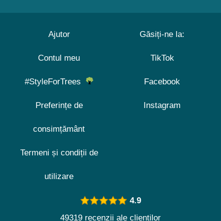
Ajutor
Găsiți-ne la:
Contul meu
TikTok
#StyleForTrees
Facebook
Preferințe de
Instagram
consimțământ
Termeni și condiții de
utilizare
4.9
49319 recenzii ale clienților