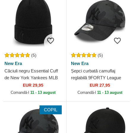
(5)
(5)
New Era
New Era
Căciuli negru Essential Cuff
Șepci curbată camuflaj
de New York Yankees MLB
reglabilă 9FORTY League
de New Era
Essential de New York
EUR 29,95
EUR 27,95
Yankees MLB de New Era
Comandă-l
11 - 13 august
Comandă-l
11 - 13 august
COPIL