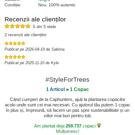
Condiție:
Nou; 100% autentic
Recenzii ale clienților
5 din 5 stele
2 recenzii ale clienților
Publicat pe 2026-04-19 de Sabrina
Publicat pe 2025-11-10 de Kyle
#StyleForTrees
1 Articol
=
1 Copac
Când cumperi de la Caphunters, ajuți la plantarea copacilor
acolo unde sunt cei mai necesari. Cu ajutorul tău putem 1 copac
în plus și, împreună, să facem un pas spre sustenabilitate și un
viitor mai bun pentru toți.
Am plantat deja
259.737
copaci
Mulțumesc!