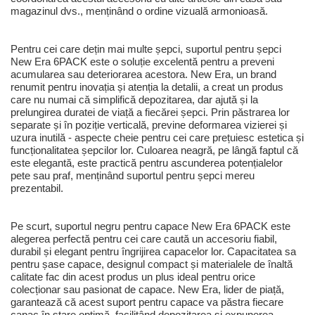
magazinul dvs., menținând o ordine vizuală armonioasă.
Pentru cei care dețin mai multe șepci, suportul pentru șepci
New Era 6PACK este o soluție excelentă pentru a preveni
acumularea sau deteriorarea acestora. New Era, un brand
renumit pentru inovația și atenția la detalii, a creat un produs
care nu numai că simplifică depozitarea, dar ajută și la
prelungirea duratei de viață a fiecărei șepci. Prin păstrarea lor
separate și în poziție verticală, previne deformarea vizierei și
uzura inutilă - aspecte cheie pentru cei care prețuiesc estetica și
funcționalitatea șepcilor lor. Culoarea neagră, pe lângă faptul că
este elegantă, este practică pentru ascunderea potențialelor
pete sau praf, menținând suportul pentru șepci mereu
prezentabil.
Pe scurt, suportul negru pentru capace New Era 6PACK este
alegerea perfectă pentru cei care caută un accesoriu fiabil,
durabil și elegant pentru îngrijirea capacelor lor. Capacitatea sa
pentru șase capace, designul compact și materialele de înaltă
calitate fac din acest produs un plus ideal pentru orice
colecționar sau pasionat de capace. New Era, lider de piață,
garantează că acest suport pentru capace va păstra fiecare
capac în stare optimă, facilitând depozitarea și expunerea.