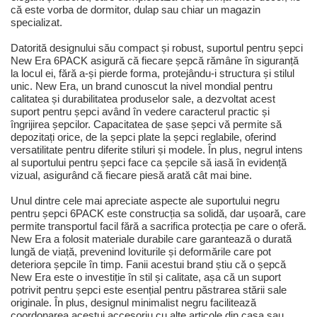
că este vorba de dormitor, dulap sau chiar un magazin
specializat.
Datorită designului său compact și robust, suportul pentru șepci
New Era 6PACK asigură că fiecare șepcă rămâne în siguranță
la locul ei, fără a-și pierde forma, protejându-i structura și stilul
unic. New Era, un brand cunoscut la nivel mondial pentru
calitatea și durabilitatea produselor sale, a dezvoltat acest
suport pentru șepci având în vedere caracterul practic și
îngrijirea șepcilor. Capacitatea de șase șepci vă permite să
depozitați orice, de la șepci plate la șepci reglabile, oferind
versatilitate pentru diferite stiluri și modele. În plus, negrul intens
al suportului pentru șepci face ca șepcile să iasă în evidență
vizual, asigurând că fiecare piesă arată cât mai bine.
Unul dintre cele mai apreciate aspecte ale suportului negru
pentru șepci 6PACK este construcția sa solidă, dar ușoară, care
permite transportul facil fără a sacrifica protecția pe care o oferă.
New Era a folosit materiale durabile care garantează o durată
lungă de viață, prevenind loviturile și deformările care pot
deteriora șepcile în timp. Fanii acestui brand știu că o șepcă
New Era este o investiție în stil și calitate, așa că un suport
potrivit pentru șepci este esențial pentru păstrarea stării sale
originale. În plus, designul minimalist negru facilitează
coordonarea acestui accesoriu cu alte articole din casa sau