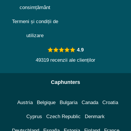
consimțământ
Termeni și condiții de
utilizare
4.9
49319 recenzii ale clienților
Caphunters
Austria
Belgique
Bulgaria
Canada
Croatia
Cyprus
Czech Republic
Denmark
Deutschland
España
Estonia
Finland
France