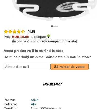
(4.8)
Preţ:
EUR 19,95
1 x copac
(În coș pentru contribuție
reîmpăduri
planeta)
Acest produs va fi în curând în stoc
Doriți să primiți un e-mail când este din nou în stoc?
Să-mi dai de veste
Pentru:
adult
Culoare:
Alb
Condiție:
Nou; 100% autentic