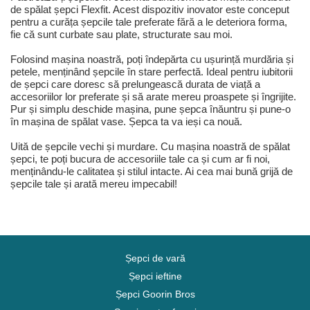
de spălat șepci Flexfit. Acest dispozitiv inovator este conceput
pentru a curăța șepcile tale preferate fără a le deteriora forma,
fie că sunt curbate sau plate, structurate sau moi.
Folosind mașina noastră, poți îndepărta cu ușurință murdăria și
petele, menținând șepcile în stare perfectă. Ideal pentru iubitorii
de șepci care doresc să prelungească durata de viață a
accesoriilor lor preferate și să arate mereu proaspete și îngrijite.
Pur și simplu deschide mașina, pune șepca înăuntru și pune-o
în mașina de spălat vase. Șepca ta va ieși ca nouă.
Uită de șepcile vechi și murdare. Cu mașina noastră de spălat
șepci, te poți bucura de accesoriile tale ca și cum ar fi noi,
menținându-le calitatea și stilul intacte. Ai cea mai bună grijă de
șepcile tale și arată mereu impecabil!
Șepci de vară
Șepci ieftine
Șepci Goorin Bros