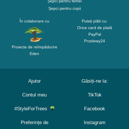
Șepci pentru femei
Șepci pentru copii
În colaborare cu
Puteți plăti cu:
Orice card de plată
PayPal
Przelewy24
Proiecte de reîmpădurire
Eden
Ajutor
Găsiți-ne la:
Contul meu
TikTok
#StyleForTrees
Facebook
Preferințe de
Instagram