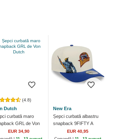
(4.8)
n Dutch
New Era
pci curbată maro
Șepci curbată albastru
apback GRL de Von
snapback 9FIFTY A
tch
Frame Precurved
EUR 34,90
EUR 40,95
Hardwood Classics de
mandă-l
11 - 13 august
Comandă-l
11 - 13 august