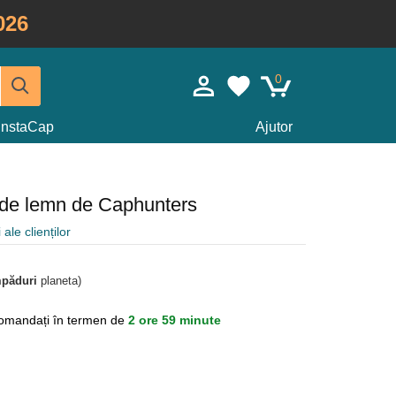
026
0
InstaCap
Ajutor
 de lemn de Caphunters
 ale clienților
mpăduri
planeta)
omandați în termen de
2 ore 59 minute