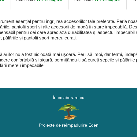
ent esențial pentru îngrijirea accesoriilor tale preferate. Peria noastr
ălăriile, pantofii sport și alte accesorii de modă în stare impecabilă.
ensabil pentru cei care apreciază durabilitatea și aspectul impecabil a
pălăriile și pantofii sport mereu curați.
ăriilor nu a fost niciodată mai ușoară. Perii săi moi, dar fermi, îndepă
ndere confortabilă și sigură, permițându-ți să cureți șepcile și pălăriile
lării mereu impecabile.
În colaborare cu
Proiecte de reîmpădurire Eden