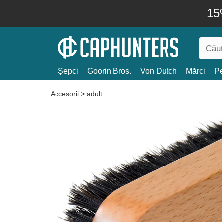
15
Șepci
Goorin Bros.
Von Dutch
Mărci
Pe
Accesorii
>
adult