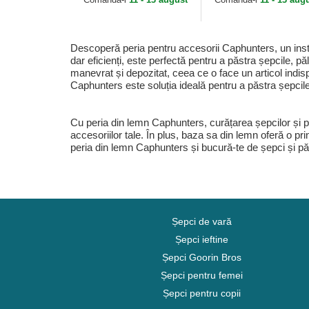
Descoperă peria pentru accesorii Caphunters, un instrum
dar eficienți, este perfectă pentru a păstra șepcile, p
manevrat și depozitat, ceea ce o face un articol indisp
Caphunters este soluția ideală pentru a păstra șepcile, 
Cu peria din lemn Caphunters, curățarea șepcilor și păl
accesoriilor tale. În plus, baza sa din lemn oferă o pri
peria din lemn Caphunters și bucură-te de șepci și pă
Șepci de vară
Șepci ieftine
Șepci Goorin Bros
Șepci pentru femei
Șepci pentru copii