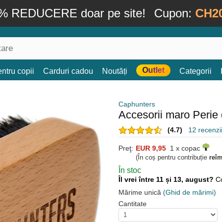
% REDUCERE doar pe site!
Cupon:
CH2
Outlet
ntru copii
Carduri cadou
Noutăți
Categorii
Caphunters
Accesorii maro Perie
(4.7)
12 recenzii
Preţ:
EUR 9,95
1 x copac
(În coș pentru contribuție
reî
În stoc
Îl vrei între 11 și 13, august?
C
Mărime unică
(Ghid de mărimi)
Cantitate