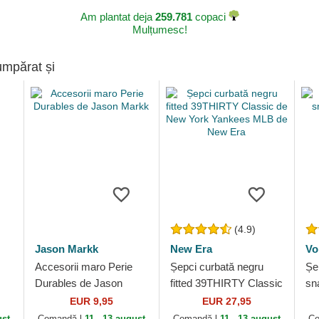
Am plantat deja
259.781
copaci
Mulțumesc!
umpărat și
(4.9)
Jason Markk
New Era
Vo
Accesorii maro Perie
Șepci curbată negru
Șe
Durables de Jason
fitted 39THIRTY Classic
sn
Markk
de New York Yankees
Du
EUR 9,95
EUR 27,95
MLB de New Era
ust
Comandă-l
11 - 13 august
Comandă-l
11 - 13 august
Co