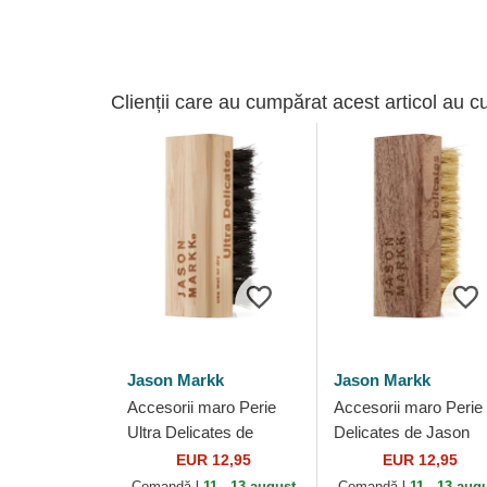
Clienții care au cumpărat acest articol au c
Jason Markk
Jason Markk
Accesorii maro Perie
Accesorii maro Perie
Ultra Delicates de
Delicates de Jason
Jason Markk
Markk
EUR 12,95
EUR 12,95
Comandă-l
11 - 13 august
Comandă-l
11 - 13 aug