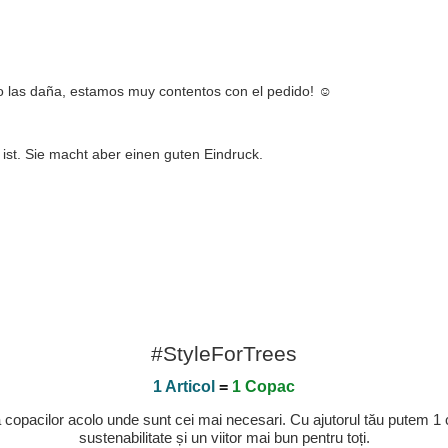
o las daña, estamos muy contentos con el pedido! ☺️
ist. Sie macht aber einen guten Eindruck.
#StyleForTrees
1 Articol
=
1 Copac
a copacilor acolo unde sunt cei mai necesari. Cu ajutorul tău putem 1
sustenabilitate și un viitor mai bun pentru toți.