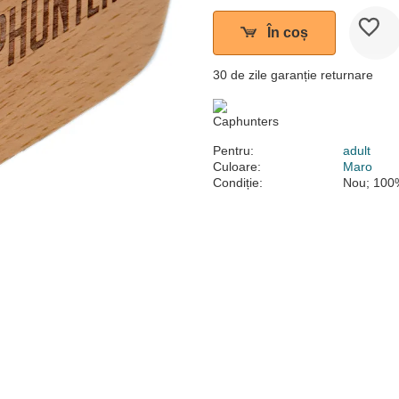
În coș
30 de zile garanție returnare
Pentru:
adult
Culoare:
Maro
Condiție:
Nou; 100%