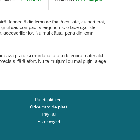
Golden State...
ă, fabricată din lemn de înaltă calitate, cu peri moi,
 Designul său compact și ergonomic o face ușor de
l accesoriilor lor. Nu mai căuta, peria din lemn
rtează praful și murdăria fără a deteriora materialul
 precis și fără efort. Nu te mulțumi cu mai puțin; alege
Puteți plăti cu:
Orice card de plată
PayPal
Przelewy24