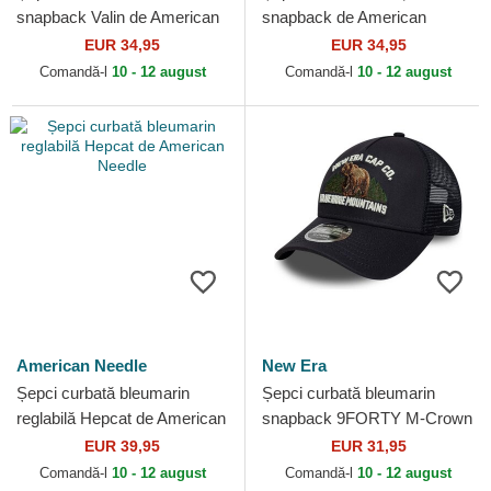
snapback Valin de American
snapback de American
Needle
Needle
EUR 34,95
EUR 34,95
Comandă-l
10 - 12 august
Comandă-l
10 - 12 august
American Needle
New Era
Șepci curbată bleumarin
Șepci curbată bleumarin
reglabilă Hepcat de American
snapback 9FORTY M-Crown
Needle
A Frame Graphic de Blue
EUR 39,95
EUR 31,95
Ridge Mountains de New Era
Comandă-l
10 - 12 august
Comandă-l
10 - 12 august