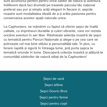
sunt accesoriul perfect pentru orice iubitor de natură și aventură.
Indiferent dacă faci drumeții pe traseele parcului tău național
preferat sau pur și simplu arăți elegant în fiecare zi, șepcile
noastre sunt modalitatea ideală de a-ți arăta pasiunea pentru
conservarea acestor spații naturale unice.
La Caphunters, ne mândrim cu faptul că oferim șepci de înaltă
calitate, cu imprimeuri durabile și culori vibrante, care vor rezista
oricărei aventuri în aer liber. Răsfoiește selecția noastră de șepci
cu tematică pentru Parcuri Naționale și alege-o pe cea care se
potrivește cel mai bine stilului și personalității tale. În plus, cu
livrare rapidă și sigură în întreaga lume, poți purta șapca ta
tematică oriunde în lume. Descoperă colecția noastră și alătură-te
comunității iubitorilor de natură stilați de la Caphunters!
Șepci de vară
Șepci ieftine
Șepci Goorin Bros
Șepci pentru femei
Șepci pentru copii