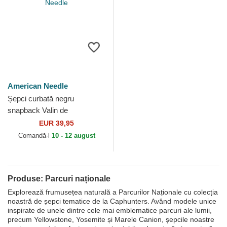
American Needle
Șepci curbată negru
snapback Valin de
Yellowstone National Park de
EUR 39,95
American Needle
Comandă-l
10 - 12 august
Produse: Parcuri naționale
Explorează frumusețea naturală a Parcurilor Naționale cu colecția
noastră de șepci tematice de la Caphunters. Având modele unice
inspirate de unele dintre cele mai emblematice parcuri ale lumii,
precum Yellowstone, Yosemite și Marele Canion, șepcile noastre