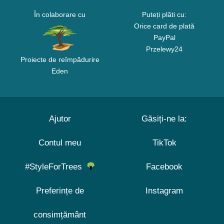
În colaborare cu
Puteți plăti cu:
Orice card de plată
PayPal
Przelewy24
Proiecte de reîmpădurire
Eden
Ajutor
Găsiți-ne la:
Contul meu
TikTok
#StyleForTrees
Facebook
Preferințe de
Instagram
consimțământ