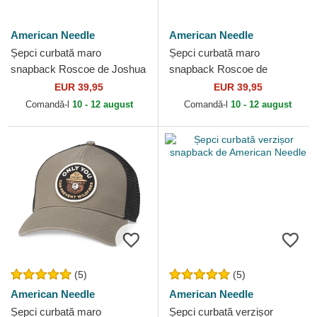
American Needle
American Needle
Șepci curbată maro
Șepci curbată maro
snapback Roscoe de Joshua
snapback Roscoe de
Tree National Park de
Sequoia National Park de
EUR 39,95
EUR 39,95
American Needle
American Needle
Comandă-l
10 - 12 august
Comandă-l
10 - 12 august
(5)
(5)
American Needle
American Needle
Șepci curbată maro
Șepci curbată verzișor