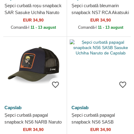
Șepci curbată roșu snapback
Șepci curbată bleumarin
SAR Sasuke Uchiha Naruto
snapback NS7 RCA Akatsuki
de Capslab
Naruto de Capslab
EUR 34,90
EUR 34,90
Comandă-l
11 - 13 august
Comandă-l
11 - 13 august
Capslab
Capslab
Șepci curbată papagal
Șepci curbată papagal
snapback NS6 NARB Naruto
snapback NS6 SASB
de Capslab
Sasuke Uchiha Naruto de
EUR 34,90
EUR 34,90