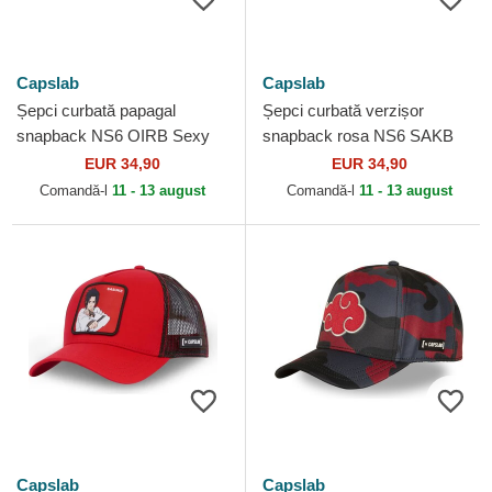
Capslab
Capslab
Șepci curbată papagal
Șepci curbată verzișor
snapback NS6 OIRB Sexy
snapback rosa NS6 SAKB
no Jutsu Naruto de Capslab
Sakura Haruno Naruto de
EUR 34,90
EUR 34,90
Capslab
Comandă-l
11 - 13 august
Comandă-l
11 - 13 august
Capslab
Capslab