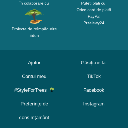
În colaborare cu
Puteți plăti cu:
Orice card de plată
PayPal
Przelewy24
Proiecte de reîmpădurire
Eden
Ajutor
Găsiți-ne la:
Contul meu
TikTok
#StyleForTrees
Facebook
Preferințe de
Instagram
consimțământ