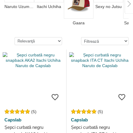
Naruto Uzumaki
Itachi Uchiha
Sexy no Jutsu
Gaara
Sasu
(5)
(5)
Capslab
Capslab
Șepci curbată negru
Șepci curbată negru