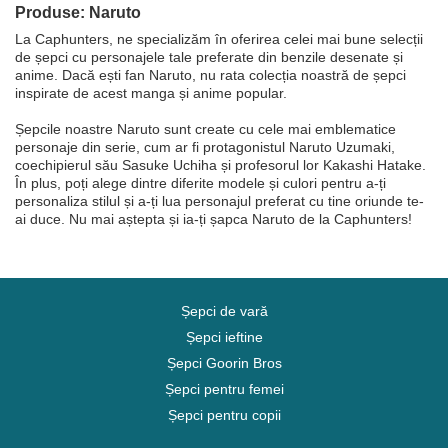
Produse: Naruto
La Caphunters, ne specializăm în oferirea celei mai bune selecții
de șepci cu personajele tale preferate din benzile desenate și
anime. Dacă ești fan Naruto, nu rata colecția noastră de șepci
inspirate de acest manga și anime popular.
Șepcile noastre Naruto sunt create cu cele mai emblematice
personaje din serie, cum ar fi protagonistul Naruto Uzumaki,
coechipierul său Sasuke Uchiha și profesorul lor Kakashi Hatake.
În plus, poți alege dintre diferite modele și culori pentru a-ți
personaliza stilul și a-ți lua personajul preferat cu tine oriunde te-
ai duce. Nu mai aștepta și ia-ți șapca Naruto de la Caphunters!
Șepci de vară
Șepci ieftine
Șepci Goorin Bros
Șepci pentru femei
Șepci pentru copii