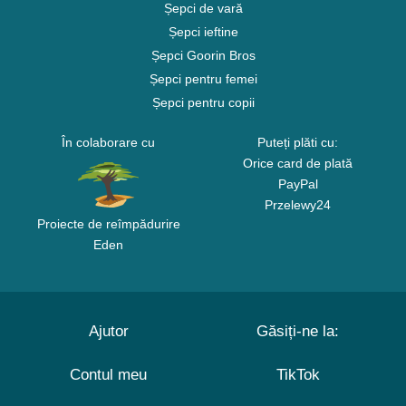
Șepci de vară
Șepci ieftine
Șepci Goorin Bros
Șepci pentru femei
Șepci pentru copii
În colaborare cu
Puteți plăti cu:
Orice card de plată
PayPal
Przelewy24
Proiecte de reîmpădurire
Eden
Ajutor
Găsiți-ne la:
Contul meu
TikTok