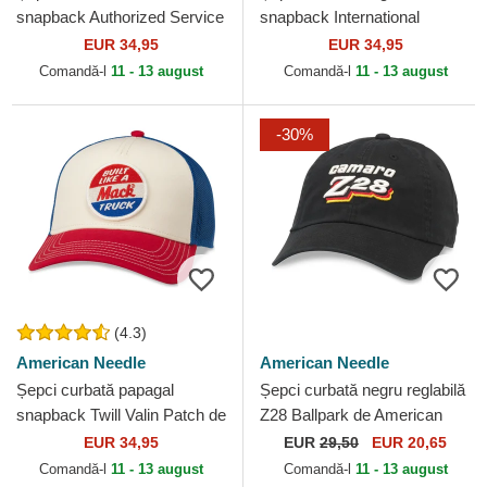
snapback Authorized Service
snapback International
Valin de American Needle
Speedway Tri Color de
EUR 34,95
EUR 34,95
American Needle
Comandă-l
11 - 13 august
Comandă-l
11 - 13 august
-30%
(4.3)
American Needle
American Needle
Șepci curbată papagal
Șepci curbată negru reglabilă
snapback Twill Valin Patch de
Z28 Ballpark de American
American Needle
Needle
EUR 34,95
EUR
29,50
EUR 20,65
Comandă-l
11 - 13 august
Comandă-l
11 - 13 august