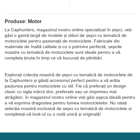
Produse: Motor
La Caphunters, magazinul nostru online specializat în șepci, veți
găsi o gamă largă de modele și stiluri de șepci cu tematică de
motociclete pentru pasionații de motociclete. Fabricate din
materiale de înaltă calitate și cu o potrivire perfectă, șepcile
noastre cu tematică de motociclete sunt ideale pentru a vă
completa ținuta în timp ce vă bucurați de plimbări.
Explorați colecția noastră de șepci cu tematică de motociclete de
la Caphunters și găsiți accesoriul perfect pentru a vă arăta
pasiunea pentru motociclete cu stil. Fie că preferați un design
clasic cu sigla mărcii dvs. preferate sau un imprimeu mai
atrăgător, în magazinul nostru online veți găsi șapca ideală pentru
a vă exprima dragostea pentru lumea motocicletelor. Nu ratați
selecția noastră exclusivă de șepci cu tematică de motociclete și
completați-vă look-ul cu o notă unică și originală!