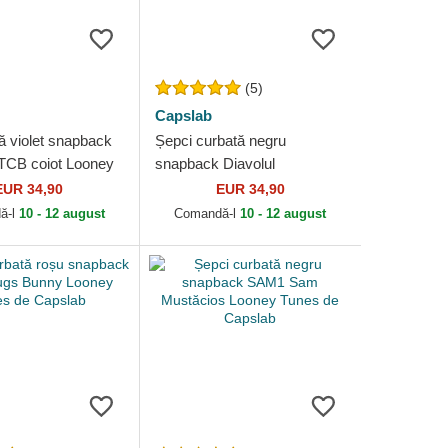
(5)
Capslab
ă violet snapback
Șepci curbată negru
CB coiot Looney
snapback Diavolul
Capslab
tasmanian Looney Tunes de
EUR 34,90
EUR 34,90
Capslab
ă-l
10 - 12 august
Comandă-l
10 - 12 august