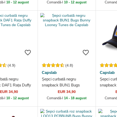
Capslab
dă-l
10 - 12 august
Comandă-l
10 - 12 august
Comand
(4.9)
(4.8)
Capslab
Capslab
rbată negru
Șepci curbată negru
Șepci cur
 DAF1 Rața Duffy
snapback BUN1 Bugs
snapback
unes de Capslab
Bunny Looney Tunes de
Looney T
EUR 34,90
EUR 34,90
Capslab
dă-l
10 - 12 august
Comandă-l
14 - 18 august
Comand