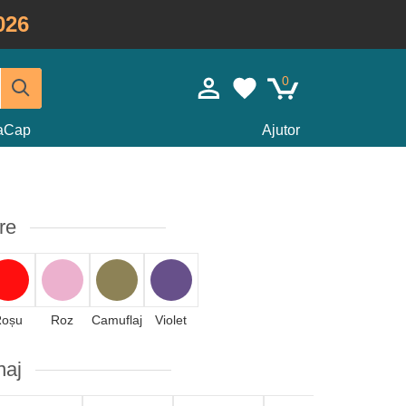
026
0
taCap
Ajutor
re
Roșu
Roz
Camuflaj
Violet
naj