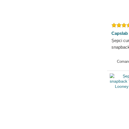
Capslab
Șepci cu
snapback
tasmania
Capslab
Coman