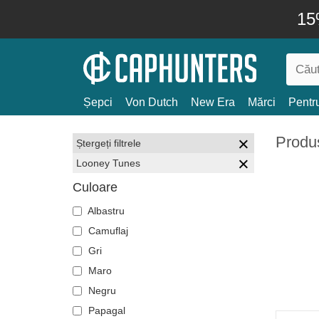
15
Șepci
Von Dutch
New Era
Mărci
Pentru
Produ
Ștergeți filtrele
Looney Tunes
Culoare
Albastru
Camuflaj
Gri
Maro
Negru
Papagal