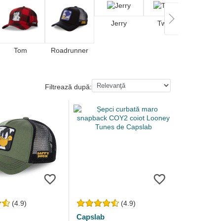
Jerry
Tweety
Sam Mus
Tom
Roadrunner
Filtrează după:
(4.9)
(4.9)
Capslab