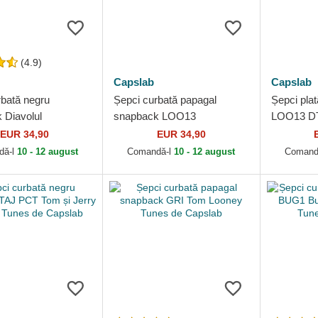
(4.9)
Capslab
Capslab
rbată negru
Șepci curbată papagal
Șepci plat
 Diavolul
snapback LOO13
LOO13 DT
n Looney Tunes de
PCSWUDB Bugs Bunny
Tunes de 
EUR 34,90
EUR 34,90
Looney Tunes de Capslab
dă-l
10 - 12 august
Comandă-l
10 - 12 august
Comand