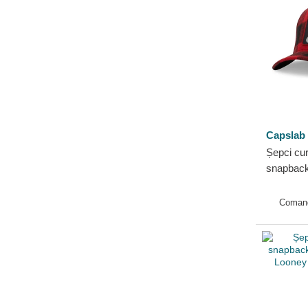
Ștrumfii
Super Mario Bros.
Urzeala tronurilor
Capslab
Șepci cu
snapbac
Looney T
Coman