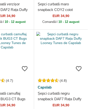
bată verzișor
Șepci curbată maro
 DAF2 Rața Duffy
snapback COY2 coiot
unes de Capslab
Looney Tunes de Capslab
EUR 34,90
EUR 34,90
ă-l
10 - 12 august
Comandă-l
10 - 12 august
(4.7)
(4.8)
Capslab
bată camuflaj
Șepci curbată negru
 BUG3 CT Bugs
snapback DAF7 Rața Duffy
oney Tunes de
Looney Tunes de Capslab
EUR 34,90
EUR 34,90