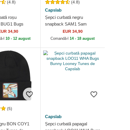
(4.8)
(4.8)
Capslab
bată roșu
Șepci curbată negru
 BUG1 Bugs
snapback SAM1 Sam
oney Tunes de
Mustăcios Looney Tunes de
EUR 34,90
EUR 34,90
Capslab
ă-l
10 - 12 august
Comandă-l
14 - 18 august
(5)
Capslab
negru BON COY1
Șepci curbată papagal