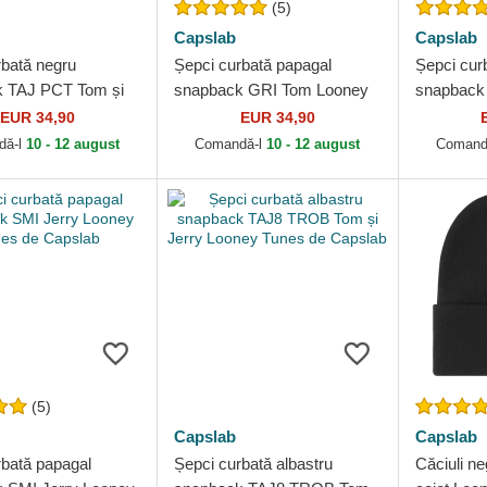
(5)
Capslab
Capslab
rbată negru
Șepci curbată papagal
Șepci cur
 TAJ PCT Tom și
snapback GRI Tom Looney
snapback
oney Tunes de
Tunes de Capslab
Bunny Lo
EUR 34,90
EUR 34,90
Capslab
dă-l
10 - 12 august
Comandă-l
10 - 12 august
Comand
(5)
Capslab
Capslab
rbată papagal
Șepci curbată albastru
Căciuli 