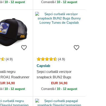
ă-l
10 - 12 august
Comandă-l
10 - 12 august
(4.9)
(4.9)
Capslab
bată negru
Șepci curbată verzișor
 ROA1 Roadrunner
snapback BUN2 Bugs
unes de Capslab
Bunny Looney Tunes de
EUR 34,90
EUR 34,90
Capslab
ă-l
10 - 12 august
Comandă-l
10 - 12 august