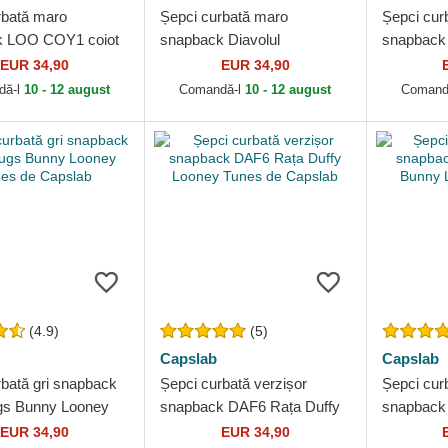
rbată maro
Șepci curbată maro
Șepci cur
k LOO COY1 coiot
snapback Diavolul
snapback
unes de Capslab
tasmanian Looney Tunes de
Looney T
EUR 34,90
EUR 34,90
Capslab
dă-l
10 - 12 august
Comandă-l
10 - 12 august
Comand
(4.9)
(5)
Capslab
Capslab
rbată gri snapback
Șepci curbată verzișor
Șepci cur
gs Bunny Looney
snapback DAF6 Rața Duffy
snapback
 Capslab
Looney Tunes de Capslab
Bunny Lo
EUR 34,90
EUR 34,90