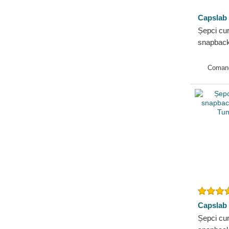
Capslab
Șepci cu
snapback
Jerry Lo
Capslab
Coman
Capslab
Șepci cu