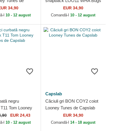
ney Tunes de
snapback LOO11 WHA Bugs
Bunny Looney Tunes de
EUR 34,90
EUR 34,90
Capslab
ă-l
10 - 12 august
Comandă-l
10 - 12 august
Capslab
bată negru
Căciuli gri BON COY2 coiot
 T11 Tom Looney
Looney Tunes de Capslab
Capslab
4,90
EUR 24,43
EUR 34,90
ă-l
10 - 12 august
Comandă-l
14 - 18 august