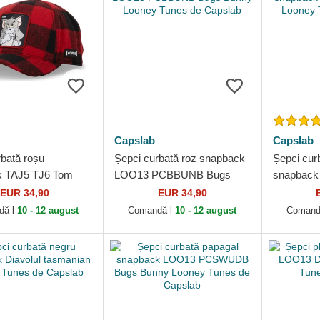
Capslab
Capslab
rbată roșu
Șepci curbată roz snapback
Șepci cur
k TAJ5 TJ6 Tom
LOO13 PCBBUNB Bugs
snapback 
unes de Capslab
Bunny Looney Tunes de
tasmanian
EUR 34,90
EUR 34,90
Capslab
Capslab
dă-l
10 - 12 august
Comandă-l
10 - 12 august
Comand