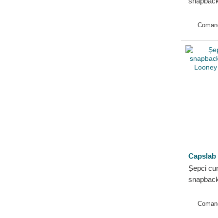
snapback
Tunes de
Coman
Capslab
Șepci cu
snapback
tasmania
Capslab
Coman