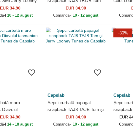
 SMI Jerry Looney
snapback TAJ8 TROB Tom
coiot Loo
 Capslab
și Jerry Looney Tunes de
Capslab
EUR 34,90
EUR 34,90
Capslab
dă-l
10 - 12 august
Comandă-l
10 - 12 august
Comand
-30%
Capslab
Capslab
rbată maro
Șepci curbată papagal
Șepci cur
 Diavolul
snapback TAJ8 TAJB Tom și
snapback
n Looney Tunes de
Jerry Looney Tunes de
Tunes de 
EUR 34,90
EUR 34,90
EUR
3
Capslab
dă-l
14 - 18 august
Comandă-l
10 - 12 august
Comand