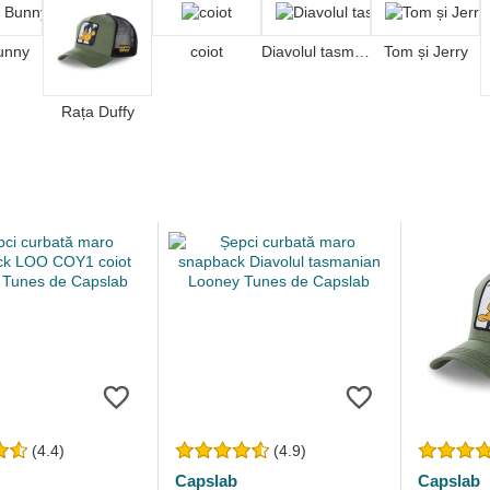
unny
coiot
Diavolul tasmanian
Tom și Jerry
Rața Duffy
(4.4)
(4.9)
Capslab
Capslab