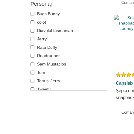
Motor
Coman
Personaj
Muzică
Bugs Bunny
My Hero Academia
coiot
Naruto
Diavolul tasmanian
NASA
Jerry
One Piece
Rața Duffy
Orașe și plaje
Roadrunner
Parcuri naționale
Sam Mustăcios
Rechin
Tom
Rick și Morty
Tom și Jerry
Capslab
Robot Grendizer
Tweety
Șepci cu
Scooby-Doo
snapback
Shrek
Looney T
SpongeBob
Coman
Stăpânul Inelelor
State și țări