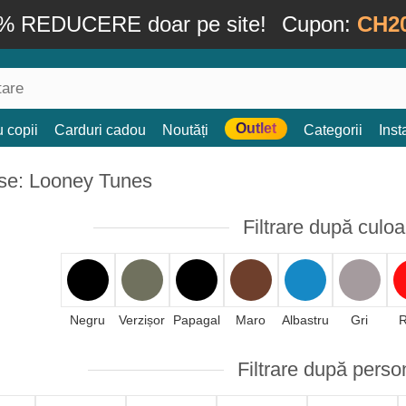
% REDUCERE doar pe site!
Cupon:
CH2
Outlet
 copii
Carduri cadou
Noutăți
Categorii
Ins
se: Looney Tunes
Filtrare după culoa
Negru
Verzișor
Papagal
Maro
Albastru
Gri
Filtrare după perso