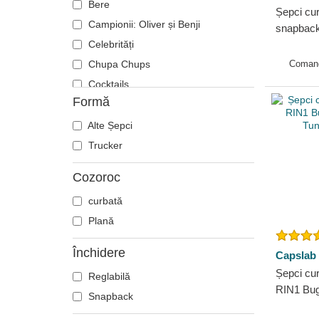
Bere
Șepci cu
Campionii: Oliver și Benji
snapbac
Celebrități
Looney T
Chupa Chups
Coman
Cocktails
Formă
DC Comics
Disney
Alte Șepci
Dragon Ball
Trucker
Eu, cel rău din cartier
Cozoroc
Fiare mitice
curbată
Harry Potter
Plană
Hip Hop Dogz
Înapoi în viitor
Închidere
Capslab
Kung Fu Panda
Șepci cu
Reglabilă
Looney Tunes
RIN1 Bu
Snapback
Lucky Luke
Tunes de