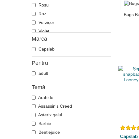
Roșu
Roz
Bugs B
Verzișor
Violet
Marca
Capslab
Pentru
adult
Temă
Arahide
Assassin's Creed
Asterix galul
Barbie
Beetlejuice
Capslab