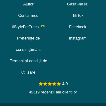
Ajutor
Găsiți-ne la:
Contul meu
TikTok
#StyleForTrees
Facebook
Preferințe de
Instagram
consimțământ
Termeni și condiții de
utilizare
4.9
49319 recenzii ale clienților