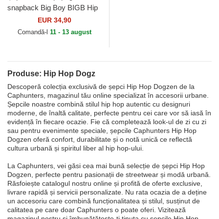
snapback Big Boy BIGB Hip
Hop Dogz de Capslab
EUR 34,90
Comandă-l
11 - 13 august
Produse: Hip Hop Dogz
Descoperă colecția exclusivă de șepci Hip Hop Dogzen de la
Caphunters, magazinul tău online specializat în accesorii urbane.
Șepcile noastre combină stilul hip hop autentic cu designuri
moderne, de înaltă calitate, perfecte pentru cei care vor să iasă în
evidență în fiecare ocazie. Fie că completează look-ul de zi cu zi
sau pentru evenimente speciale, șepcile Caphunters Hip Hop
Dogzen oferă confort, durabilitate și o notă unică ce reflectă
cultura urbană și spiritul liber al hip hop-ului.
La Caphunters, vei găsi cea mai bună selecție de șepci Hip Hop
Dogzen, perfecte pentru pasionații de streetwear și modă urbană.
Răsfoiește catalogul nostru online și profită de oferte exclusive,
livrare rapidă și servicii personalizate. Nu rata ocazia de a deține
un accesoriu care combină funcționalitatea și stilul, susținut de
calitatea pe care doar Caphunters o poate oferi. Vizitează
magazinul nostru și îmbunătățește-ți ținuta cu șepcile Hip Hop