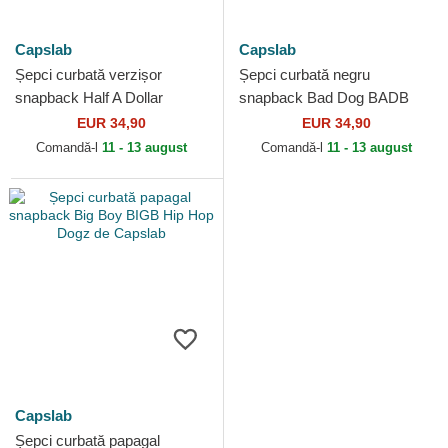
Capslab
Capslab
Șepci curbată verzișor
Șepci curbată negru
snapback Half A Dollar
snapback Bad Dog BADB
HALFB Hip Hop Dogz de
Hip Hop Dogz de Capslab
EUR 34,90
EUR 34,90
Capslab
Comandă-l
11 - 13 august
Comandă-l
11 - 13 august
Capslab
Șepci curbată papagal