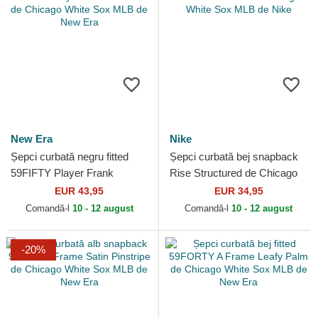
New Era
Nike
Șepci curbată negru fitted
Șepci curbată bej snapback
59FIFTY Player Frank
Rise Structured de Chicago
Thomas de Chicago White
White Sox MLB de Nike
EUR 43,95
EUR 34,95
Sox MLB de New Era
Comandă-l
10 - 12 august
Comandă-l
10 - 12 august
-20%