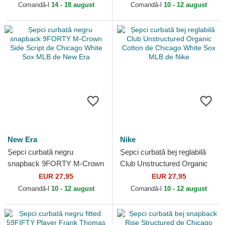
New Era
Corduroy de...
Comandă-l
14 - 18 august
Comandă-l
10 - 12 august
New Era
Nike
Șepci curbată negru
Șepci curbată bej reglabilă
snapback 9FORTY M-Crown
Club Unstructured Organic
Side Script de Chicago White
Cotton de Chicago White Sox
EUR 27,95
EUR 27,95
Sox MLB de New Era
MLB de Nike
Comandă-l
10 - 12 august
Comandă-l
10 - 12 august