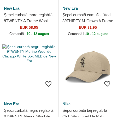
New Era
New Era
Șepci curbată maro reglabilă
Șepci curbată camuflaj fitted
9TWENTY A Frame Wool
39THIRTY M-Crown A Frame
Pinstripe de Chicago White
Realtree de Chicago White
EUR 58,95
EUR 31,95
Sox MLB de New Era
Sox MLB de New Era
Comandă-l
10 - 12 august
Comandă-l
10 - 12 august
New Era
Nike
Șepci curbată negru reglabilă
Șepci curbată bej reglabilă
9TWENTY Merino Wool de
Club Structured Uv Poly