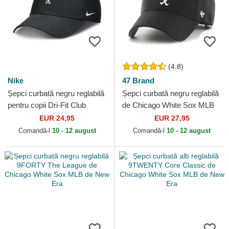
(4.8)
Nike
47 Brand
Șepci curbată negru reglabilă
Șepci curbată negru reglabilă
pentru copii Dri-Fit Club
de Chicago White Sox MLB
Structured de Chicago White
de 47 Brand
EUR 24,95
EUR 27,95
Sox MLB de Nike
Comandă-l
10 - 12 august
Comandă-l
10 - 12 august