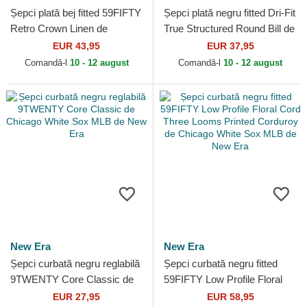
Șepci plată bej fitted 59FIFTY
Șepci plată negru fitted Dri-Fit
Retro Crown Linen de
True Structured Round Bill de
Chicago White Sox MLB de
Chicago White Sox MLB de
EUR 43,95
EUR 37,95
New Era
Nike
Comandă-l
10 - 12 august
Comandă-l
10 - 12 august
New Era
New Era
Șepci curbată negru reglabilă
Șepci curbată negru fitted
9TWENTY Core Classic de
59FIFTY Low Profile Floral
Chicago White Sox MLB de
Cord Three Looms Printed
EUR 27,95
EUR 58,95