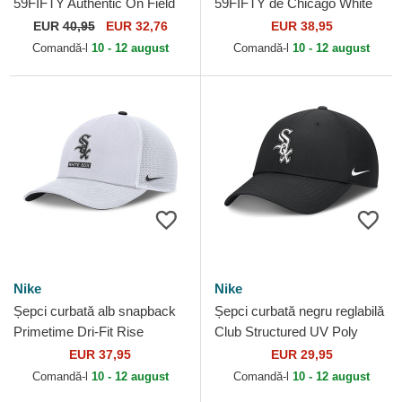
59FIFTY Authentic On Field
59FIFTY de Chicago White
Game de Chicago White Sox
Sox MLB de New Era
EUR
40,95
EUR 32,76
EUR 38,95
MLB de New Era
Comandă-l
10 - 12 august
Comandă-l
10 - 12 august
Nike
Nike
Șepci curbată alb snapback
Șepci curbată negru reglabilă
Primetime Dri-Fit Rise
Club Structured UV Poly
Structured de Chicago White
Ripstop de Chicago White
EUR 37,95
EUR 29,95
Sox MLB de Nike
Sox MLB de Nike
Comandă-l
10 - 12 august
Comandă-l
10 - 12 august