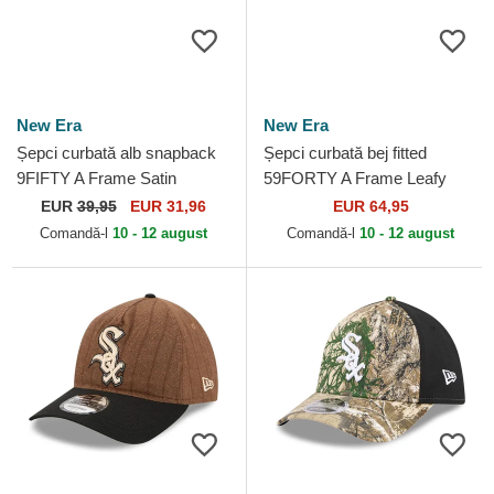
New Era
New Era
Șepci curbată alb snapback
Șepci curbată bej fitted
9FIFTY A Frame Satin
59FORTY A Frame Leafy
Pinstripe de Chicago White
Palm de Chicago White Sox
EUR
39,95
EUR 31,96
EUR 64,95
Sox MLB de New Era
MLB de New Era
Comandă-l
10 - 12 august
Comandă-l
10 - 12 august