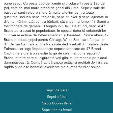
bune șepci. Cu peste 500 de licențe și produse în peste 125 de
țări, este cel mai mare brand de șepci din lume. Șepcile sale de
baseball sunt celebre și oferă multe alte linii pentru toate
gusturile, inclusiv șepci reglabile, șepci trucker și șepci ajustate în
diferite mărimi, atât pentru bărbați, cât și pentru femei. 47 Brand a
fost fondată de gemenii D'Angelo în 1947. De atunci, șepcile 47
Brand au crescut în popularitate, în special datorită colaborărilor
cu diverse echipe de fotbal american și baseball. Printre altele, 47
Brand produce șepci pentru Chicago White Sox, care fac parte
din Divizia Centrală a Ligii Naționale de Baseball din Statele Unite.
Faimosul lor logo împodobește șepcile fabricate de 47 Brand.
Caphunters oferă o selecție largă de cele mai bune șepci 47
Brand, printre care cu siguranță veți găsi multe modele pe placul
dumneavoastră. Cumpărați-vă șapca astăzi și profitați de livrarea
rapidă și de alte beneficii excelente ale cumpărăturilor online.
Șepci de vară
Șepci ieftine
Șepci Goorin Bros
Șepci pentru femei