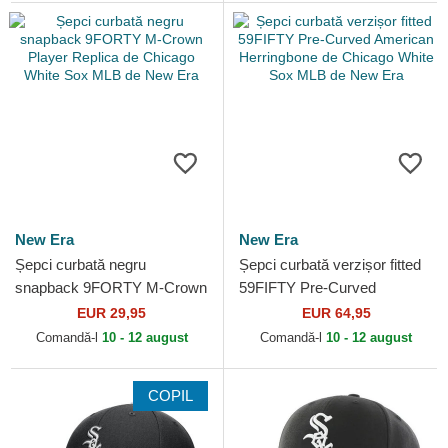
New Era
New Era
Șepci curbată negru
Șepci curbată verzișor fitted
snapback 9FORTY M-Crown
59FIFTY Pre-Curved
Player Replica de Chicago
American Herringbone de
EUR 29,95
EUR 64,95
White Sox MLB de New Era
Chicago White Sox MLB de...
Comandă-l
10 - 12 august
Comandă-l
10 - 12 august
COPIL