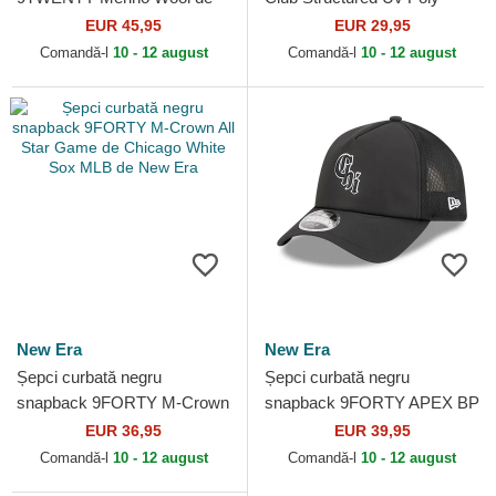
Chicago White Sox MLB de
Ripstop de Chicago White
EUR 45,95
EUR 29,95
New Era
Sox MLB de Nike
Comandă-l
10 - 12 august
Comandă-l
10 - 12 august
New Era
New Era
Șepci curbată negru
Șepci curbată negru
snapback 9FORTY M-Crown
snapback 9FORTY APEX BP
All Star Game de Chicago
Chi de Chicago White Sox
EUR 36,95
EUR 39,95
White Sox MLB de New Era
MLB de New Era
Comandă-l
10 - 12 august
Comandă-l
10 - 12 august