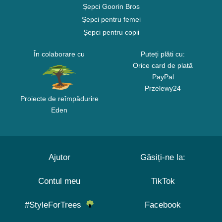
Șepci Goorin Bros
Șepci pentru femei
Șepci pentru copii
În colaborare cu
Puteți plăti cu:
Orice card de plată
PayPal
Przelewy24
Proiecte de reîmpădurire
Eden
Ajutor
Găsiți-ne la:
Contul meu
TikTok
#StyleForTrees
Facebook