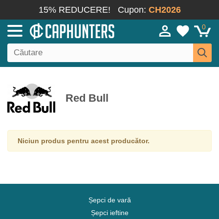
15% REDUCERE!
Cupon:
CH2026
0
Red Bull
Niciun produs pentru acest producător.
Șepci de vară
Șepci ieftine