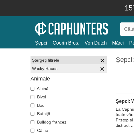
15
Șepci
Goorin Bros.
Von Dutch
Mărci
Pe
Șepci
Ștergeți filtrele
Wacky Races
Animale
Albină
Bivol
Șepci: 
Bou
La Caphun
Bufniță
toate vâr
Pitstop și
Bulldog francez
distractiv.
Câine