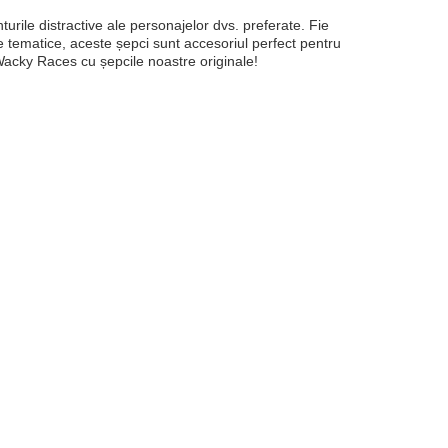
urile distractive ale personajelor dvs. preferate. Fie
te tematice, aceste șepci sunt accesoriul perfect pentru
 Wacky Races cu șepcile noastre originale!