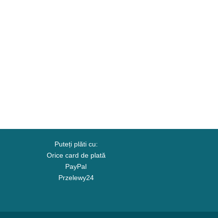
Puteți plăti cu:
Orice card de plată
PayPal
Przelewy24