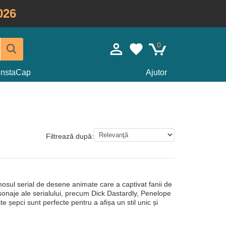
026
0
InstaCap
Ajutor
Filtrează după:
mosul serial de desene animate care a captivat fanii de
sonaje ale serialului, precum Dick Dastardly, Penelope
te șepci sunt perfecte pentru a afișa un stil unic și