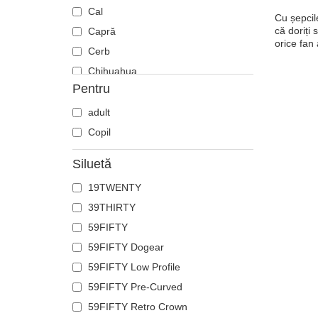
Cal
Cu șepcil
că doriți
Capră
orice fan
Cerb
Chihuahua
Pentru
Ciobănesc german
Cocoș
adult
Coiot
Copil
Corb
Siluetă
Crab
19TWENTY
Craniu
39THIRTY
Crocodil
59FIFTY
Delfin
59FIFTY Dogear
Doberman
59FIFTY Low Profile
Dragon
59FIFTY Pre-Curved
Fenix
59FIFTY Retro Crown
Flamingo