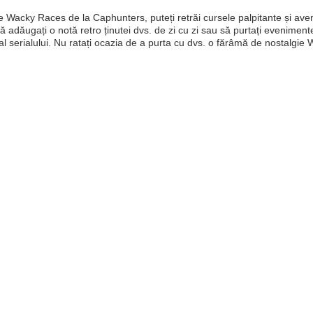
e Wacky Races de la Caphunters, puteți retrăi cursele palpitante și avent
 să adăugați o notă retro ținutei dvs. de zi cu zi sau să purtați evenimen
 al serialului. Nu ratați ocazia de a purta cu dvs. o fărâmă de nostalgie