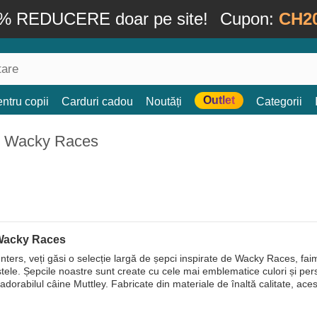
% REDUCERE doar pe site!
Cupon:
CH2
Outlet
ntru copii
Carduri cadou
Noutăți
Categorii
: Wacky Races
Wacky Races
ters, veți găsi o selecție largă de șepci inspirate de Wacky Races, fai
stele. Șepcile noastre sunt create cu cele mai emblematice culori și per
 adorabilul câine Muttley. Fabricate din materiale de înaltă calitate, aces