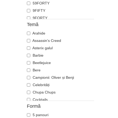
59FORTY
Fluture
9FIFTY
Focă
9FORTY
Furnică
Temă
9FORTY APEX
Ghepard
9FORTY M-Crown
Arahide
Hipopotam
9SEVENTY
Assassin's Creed
Labrador retriever
9TWENTY
Asterix galul
Langustă
A Frame
Barbie
Leoaică
Casual Classic
Beetlejuice
Leu
E Frame
Bere
Libelulă
Open Back
Campionii: Oliver și Benji
Licurici
Runner
Celebrități
Lup
The 90s
Chupa Chups
Oaie
The Ball
Cocktails
Panteră
Formă
The Retro
DC Comics
Pegas
The Snap
Disney
Pescăruș
5 panouri