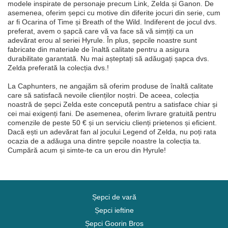
modele inspirate de personaje precum Link, Zelda și Ganon. De
asemenea, oferim șepci cu motive din diferite jocuri din serie, cum
ar fi Ocarina of Time și Breath of the Wild. Indiferent de jocul dvs.
preferat, avem o șapcă care vă va face să vă simțiți ca un
adevărat erou al seriei Hyrule. În plus, șepcile noastre sunt
fabricate din materiale de înaltă calitate pentru a asigura
durabilitate garantată. Nu mai așteptați să adăugați șapca dvs.
Zelda preferată la colecția dvs.!
La Caphunters, ne angajăm să oferim produse de înaltă calitate
care să satisfacă nevoile clienților noștri. De aceea, colecția
noastră de șepci Zelda este concepută pentru a satisface chiar și
cei mai exigenți fani. De asemenea, oferim livrare gratuită pentru
comenzile de peste 50 € și un serviciu clienți prietenos și eficient.
Dacă ești un adevărat fan al jocului Legend of Zelda, nu poți rata
ocazia de a adăuga una dintre șepcile noastre la colecția ta.
Cumpără acum și simte-te ca un erou din Hyrule!
Șepci de vară
Șepci ieftine
Șepci Goorin Bros