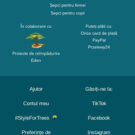
Șepci pentru femei
Șepci pentru copii
În colaborare cu
Puteți plăti cu:
Orice card de plată
PayPal
Przelewy24
Proiecte de reîmpădurire
Eden
Ajutor
Găsiți-ne la:
Contul meu
TikTok
#StyleForTrees
Facebook
Preferințe de
Instagram