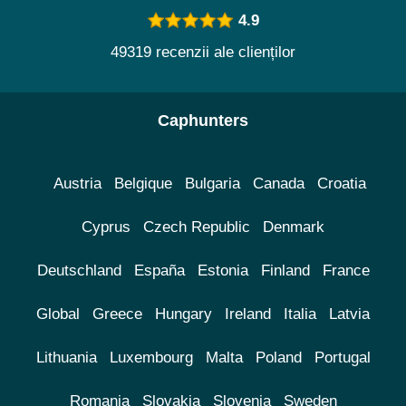
4.9
49319 recenzii ale clienților
Caphunters
Austria
Belgique
Bulgaria
Canada
Croatia
Cyprus
Czech Republic
Denmark
Deutschland
España
Estonia
Finland
France
Global
Greece
Hungary
Ireland
Italia
Latvia
Lithuania
Luxembourg
Malta
Poland
Portugal
Romania
Slovakia
Slovenia
Sweden