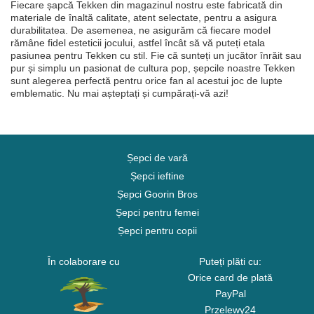
Fiecare șapcă Tekken din magazinul nostru este fabricată din
materiale de înaltă calitate, atent selectate, pentru a asigura
durabilitatea. De asemenea, ne asigurăm că fiecare model
rămâne fidel esteticii jocului, astfel încât să vă puteți etala
pasiunea pentru Tekken cu stil. Fie că sunteți un jucător înrăit sau
pur și simplu un pasionat de cultura pop, șepcile noastre Tekken
sunt alegerea perfectă pentru orice fan al acestui joc de lupte
emblematic. Nu mai așteptați și cumpărați-vă azi!
Șepci de vară
Șepci ieftine
Șepci Goorin Bros
Șepci pentru femei
Șepci pentru copii
În colaborare cu
Puteți plăti cu:
Orice card de plată
PayPal
Przelewy24