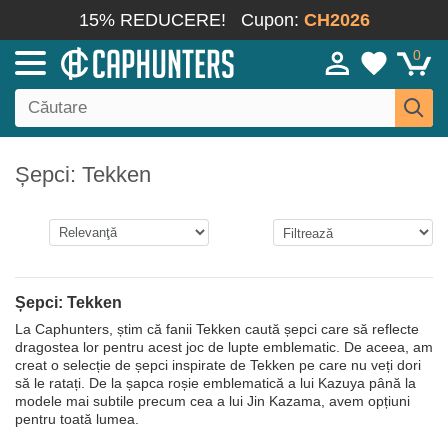
15% REDUCERE!
Cupon:
CH2026
0
Șepci: Tekken
Șepci: Tekken
La Caphunters, știm că fanii Tekken caută șepci care să reflecte
dragostea lor pentru acest joc de lupte emblematic. De aceea, am
creat o selecție de șepci inspirate de Tekken pe care nu veți dori
să le ratați. De la șapca roșie emblematică a lui Kazuya până la
modele mai subtile precum cea a lui Jin Kazama, avem opțiuni
pentru toată lumea.