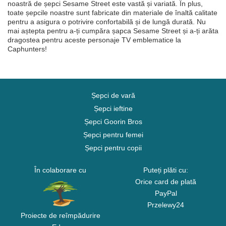
noastră de șepci Sesame Street este vastă și variată. În plus,
toate șepcile noastre sunt fabricate din materiale de înaltă calitate
pentru a asigura o potrivire confortabilă și de lungă durată. Nu
mai aștepta pentru a-ți cumpăra șapca Sesame Street și a-ți arăta
dragostea pentru aceste personaje TV emblematice la
Caphunters!
Șepci de vară
Șepci ieftine
Șepci Goorin Bros
Șepci pentru femei
Șepci pentru copii
În colaborare cu
Puteți plăti cu:
Orice card de plată
PayPal
Przelewy24
Proiecte de reîmpădurire