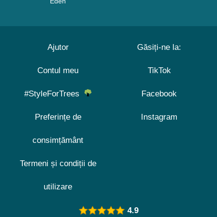
Eden
Ajutor
Găsiți-ne la:
Contul meu
TikTok
#StyleForTrees
Facebook
Preferințe de
Instagram
consimțământ
Termeni și condiții de
utilizare
4.9