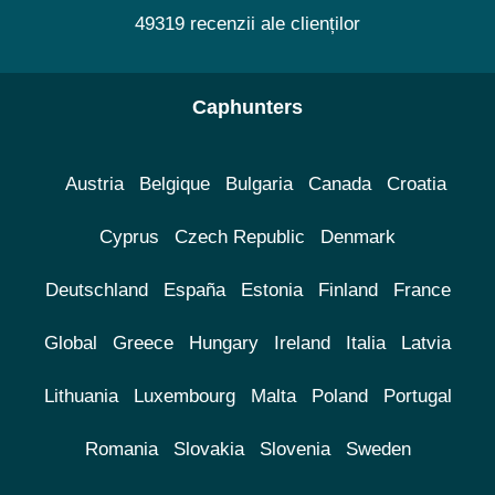
49319 recenzii ale clienților
Caphunters
Austria
Belgique
Bulgaria
Canada
Croatia
Cyprus
Czech Republic
Denmark
Deutschland
España
Estonia
Finland
France
Global
Greece
Hungary
Ireland
Italia
Latvia
Lithuania
Luxembourg
Malta
Poland
Portugal
Romania
Slovakia
Slovenia
Sweden