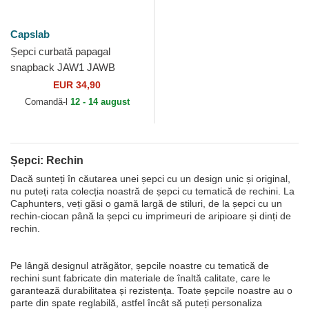
Capslab
Șepci curbată papagal
snapback JAW1 JAWB
Rechin de Capslab
EUR 34,90
Comandă-l
12 - 14 august
Șepci: Rechin
Dacă sunteți în căutarea unei șepci cu un design unic și original,
nu puteți rata colecția noastră de șepci cu tematică de rechini. La
Caphunters, veți găsi o gamă largă de stiluri, de la șepci cu un
rechin-ciocan până la șepci cu imprimeuri de aripioare și dinți de
rechin.
Pe lângă designul atrăgător, șepcile noastre cu tematică de
rechini sunt fabricate din materiale de înaltă calitate, care le
garantează durabilitatea și rezistența. Toate șepcile noastre au o
parte din spate reglabilă, astfel încât să puteți personaliza