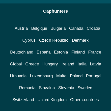
Caphunters
Austria
Belgique
Bulgaria
Canada
Croatia
Cyprus
Czech Republic
Denmark
Deutschland
España
Estonia
Finland
France
Global
Greece
Hungary
Ireland
Italia
Latvia
Lithuania
Luxembourg
Malta
Poland
Portugal
Romania
Slovakia
Slovenia
Sweden
Switzerland
United Kingdom
Other countries