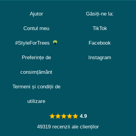
Ajutor
Găsiți-ne la:
Contul meu
TikTok
#StyleForTrees
Facebook
Preferințe de
Instagram
consimțământ
Termeni și condiții de
utilizare
4.9
49319 recenzii ale clienților