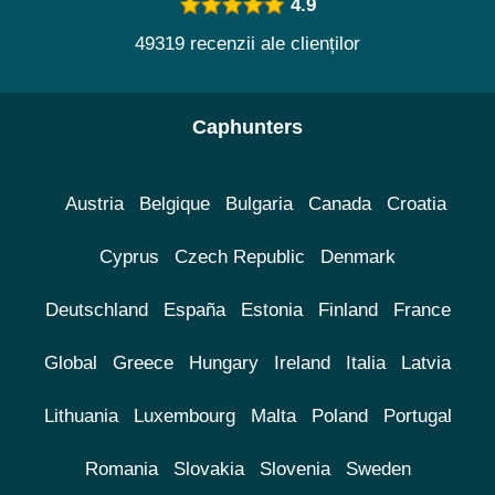
4.9
49319 recenzii ale clienților
Caphunters
Austria
Belgique
Bulgaria
Canada
Croatia
Cyprus
Czech Republic
Denmark
Deutschland
España
Estonia
Finland
France
Global
Greece
Hungary
Ireland
Italia
Latvia
Lithuania
Luxembourg
Malta
Poland
Portugal
Romania
Slovakia
Slovenia
Sweden