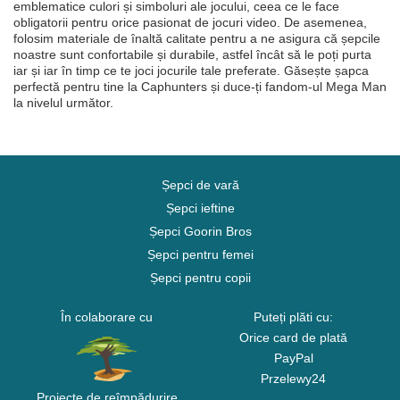
emblematice culori și simboluri ale jocului, ceea ce le face
obligatorii pentru orice pasionat de jocuri video. De asemenea,
folosim materiale de înaltă calitate pentru a ne asigura că șepcile
noastre sunt confortabile și durabile, astfel încât să le poți purta
iar și iar în timp ce te joci jocurile tale preferate. Găsește șapca
perfectă pentru tine la Caphunters și duce-ți fandom-ul Mega Man
la nivelul următor.
Șepci de vară
Șepci ieftine
Șepci Goorin Bros
Șepci pentru femei
Șepci pentru copii
În colaborare cu
Puteți plăti cu:
Orice card de plată
PayPal
Przelewy24
Proiecte de reîmpădurire