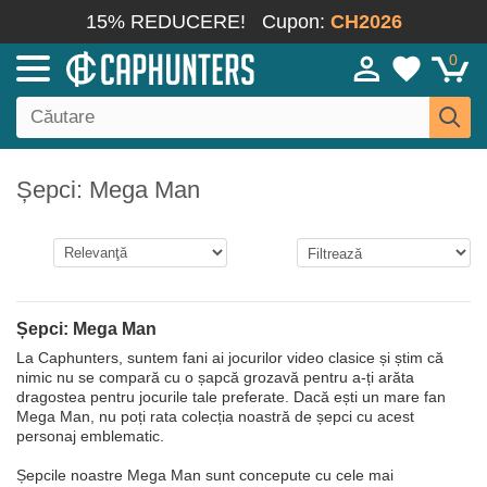
15% REDUCERE!
Cupon:
CH2026
0
Șepci: Mega Man
Șepci: Mega Man
La Caphunters, suntem fani ai jocurilor video clasice și știm că
nimic nu se compară cu o șapcă grozavă pentru a-ți arăta
dragostea pentru jocurile tale preferate. Dacă ești un mare fan
Mega Man, nu poți rata colecția noastră de șepci cu acest
personaj emblematic.
Șepcile noastre Mega Man sunt concepute cu cele mai