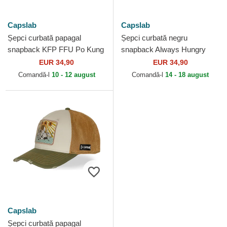
Capslab
Capslab
Șepci curbată papagal
Șepci curbată negru
snapback KFP FFU Po Kung
snapback Always Hungry
Fu Panda de Capslab
KFP TAKB Po Kung Fu
EUR 34,90
EUR 34,90
Panda de Capslab
Comandă-l
10 - 12 august
Comandă-l
14 - 18 august
Capslab
Șepci curbată papagal