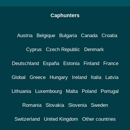
Caphunters
Austria
Belgique
Bulgaria
Canada
Croatia
Cyprus
Czech Republic
Denmark
Deutschland
España
Estonia
Finland
France
Global
Greece
Hungary
Ireland
Italia
Latvia
Lithuania
Luxembourg
Malta
Poland
Portugal
Romania
Slovakia
Slovenia
Sweden
Switzerland
United Kingdom
Other countries