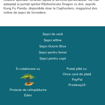
așteptați și purtați spiritul Războinicului Dragon cu dvs. șepcile
Kung Fu Panda, disponibile doar la Caphunters, magazinul dvs.
online de șepci de încredere.
Șepci de vară
Șepci ieftine
Șepci Goorin Bros
Șepci pentru femei
Șepci pentru copii
În colaborare cu
Puteți plăti cu:
Orice card de plată
PayPal
Przelewy24
Proiecte de reîmpădurire
Eden