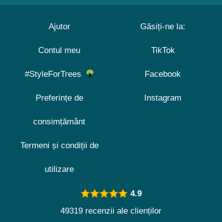
Ajutor
Găsiți-ne la:
Contul meu
TikTok
#StyleForTrees
Facebook
Preferințe de
Instagram
consimțământ
Termeni și condiții de
utilizare
4.9
49319 recenzii ale clienților