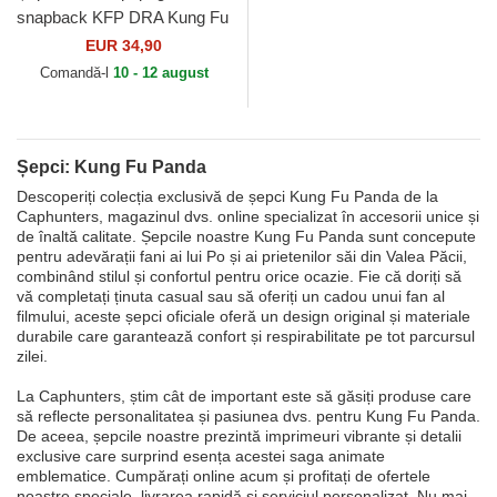
snapback KFP DRA Kung Fu
Panda de Capslab
EUR 34,90
Comandă-l
10 - 12 august
Șepci: Kung Fu Panda
Descoperiți colecția exclusivă de șepci Kung Fu Panda de la
Caphunters, magazinul dvs. online specializat în accesorii unice și
de înaltă calitate. Șepcile noastre Kung Fu Panda sunt concepute
pentru adevărații fani ai lui Po și ai prietenilor săi din Valea Păcii,
combinând stilul și confortul pentru orice ocazie. Fie că doriți să
vă completați ținuta casual sau să oferiți un cadou unui fan al
filmului, aceste șepci oficiale oferă un design original și materiale
durabile care garantează confort și respirabilitate pe tot parcursul
zilei.
La Caphunters, știm cât de important este să găsiți produse care
să reflecte personalitatea și pasiunea dvs. pentru Kung Fu Panda.
De aceea, șepcile noastre prezintă imprimeuri vibrante și detalii
exclusive care surprind esența acestei saga animate
emblematice. Cumpărați online acum și profitați de ofertele
noastre speciale, livrarea rapidă și serviciul personalizat. Nu mai