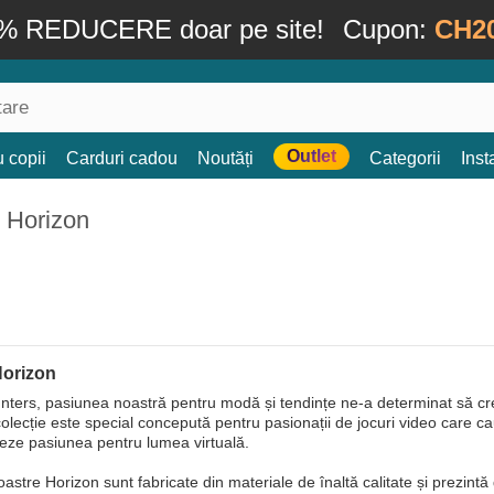
% REDUCERE doar pe site!
Cupon:
CH2
Outlet
 copii
Carduri cadou
Noutăți
Categorii
Ins
 Horizon
Horizon
ters, pasiunea noastră pentru modă și tendințe ne-a determinat să creă
olecție este special concepută pentru pasionații de jocuri video care c
aleze pasiunea pentru lumea virtuală.
astre Horizon sunt fabricate din materiale de înaltă calitate și prezintă 