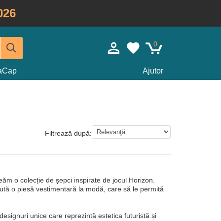
026
0
taCap
Ajutor
Filtrează după:
m o colecție de șepci inspirate de jocul Horizon.
aută o piesă vestimentară la modă, care să le permită
designuri unice care reprezintă estetica futuristă și