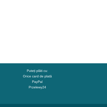
Puteți plăti cu:
Orice card de plată
PayPal
Przelewy24