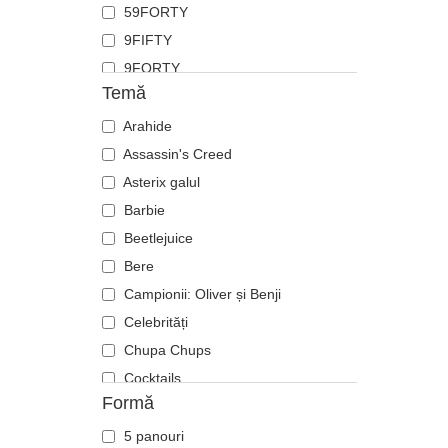
59FORTY
Flamingo
9FIFTY
Fluture
9FORTY
Focă
Temă
9FORTY APEX
Furnică
9FORTY M-Crown
Arahide
Ghepard
9SEVENTY
Assassin's Creed
Hipopotam
9TWENTY
Asterix galul
Labrador retriever
A Frame
Barbie
Langustă
Casual Classic
Beetlejuice
Leoaică
E Frame
Bere
Leu
Open Back
Campionii: Oliver și Benji
Libelulă
Runner
Celebrități
Licurici
The 90s
Chupa Chups
Lup
The Ball
Cocktails
Oaie
Formă
The Retro
DC Comics
Panteră
The Snap
Disney
Pegas
5 panouri