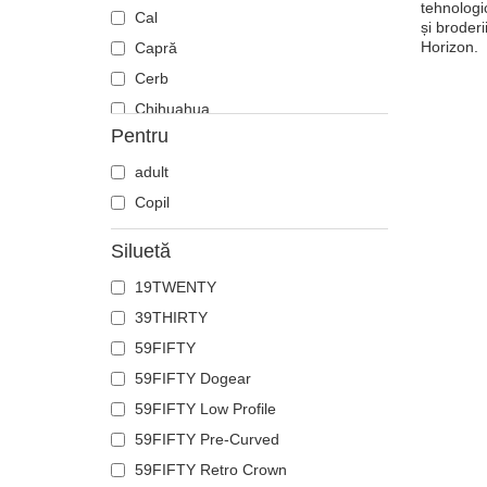
tehnologi
Cal
și broder
Horizon.
Capră
Cerb
Chihuahua
Pentru
Ciobănesc german
Cocoș
adult
Coiot
Copil
Corb
Siluetă
Crab
19TWENTY
Craniu
39THIRTY
Crocodil
59FIFTY
Delfin
59FIFTY Dogear
Doberman
59FIFTY Low Profile
Dragon
59FIFTY Pre-Curved
Elan
59FIFTY Retro Crown
Fenix