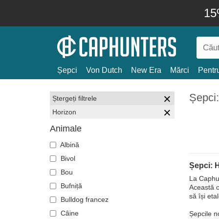
15
Șepci
Von Dutch
New Era
Mărci
Pentru
Șepci:
Ștergeți filtrele
Horizon
Animale
Albină
Bivol
Șepci: 
Bou
La Caphun
Bufniță
Această c
să își et
Bulldog francez
Câine
Șepcile no