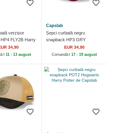
Capslab
bată verzișor
Șepci curbată negru
 HP4 FLY2B Harry
snapback HP3 GRY
 Capslab
Gryffindor Harry Potter de
EUR 34,90
EUR 34,90
Capslab
ă-l
11 - 13 august
Comandă-l
17 - 19 august