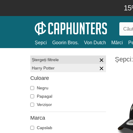
15
Șepci
Goorin Bros.
Von Dutch
Mărci
Pe
Șepci:
Ștergeți filtrele
Harry Potter
Culoare
Negru
Papagal
Verzișor
Marca
Capslab