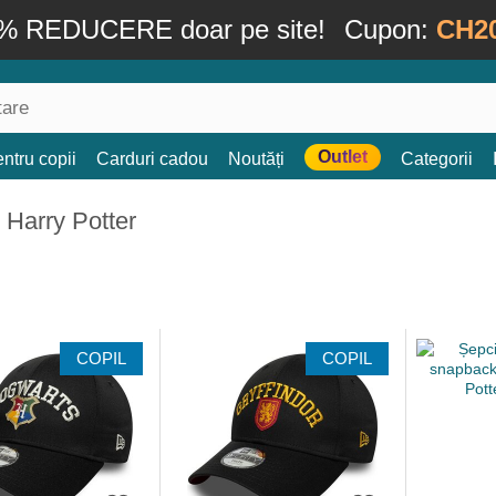
% REDUCERE doar pe site!
Cupon:
CH2
Outlet
ntru copii
Carduri cadou
Noutăți
Categorii
 Harry Potter
COPIL
COPIL