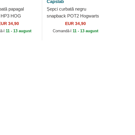
Capslab
bată papagal
Șepci curbată negru
k HP3 HOG
snapback POT2 Hogwarts
Harry Potter de
Harry Potter de Capslab
EUR 34,90
EUR 34,90
ă-l
11 - 13 august
Comandă-l
11 - 13 august