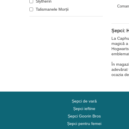
Slytherin
Capslab
Muzică
Coman
Talismanele Morții
My Hero Academia
Naruto
NASA
Șepci: H
One Piece
La Caphun
magică a 
Orașe și plaje
Hogwarts:
emblemat
Parcuri naționale
Rechin
În magazin
adevărat 
Rick și Morty
ocazia de
Robot Grendizer
Scooby-Doo
Shrek
Șepci de vară
SpongeBob
Șepci ieftine
Stăpânul Inelelor
Șepci Goorin Bros
State și țări
Șepci pentru femei
Ștrumfii