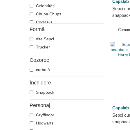
Capslab
Celebrități
Șepci cu
Chupa Chups
snapback
Harry Po
Cocktails
Formă
Coman
DC Comics
Disney
Alte Șepci
Dragon Ball
Trucker
Eu, cel rău din cartier
Cozoroc
Fast & Furious
curbată
Fiare mitice
Harry Potter
Închidere
Hip Hop Dogz
Snapback
Înapoi în viitor
Kung Fu Panda
Personaj
Capslab
Looney Tunes
Gryffindor
Șepci cu
Lucky Luke
snapbac
Hogwarts
Motor
Hogwarts