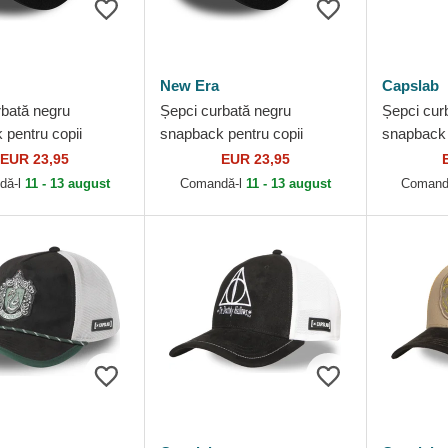
New Era
Capslab
rbată negru
Șepci curbată negru
Șepci cur
 pentru copii
snapback pentru copii
snapback
Wordmark de
9FORTY Wordmark de
Potter de
EUR 23,95
EUR 23,95
 Harry Potter de
Gryffindor Harry Potter de
dă-l
11 - 13 august
Comandă-l
11 - 13 august
Comand
New Era