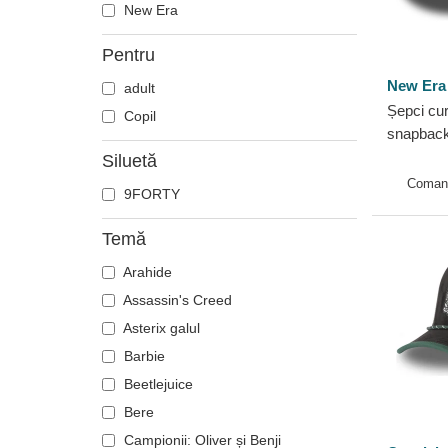
New Era
Pentru
New Era
adult
Șepci cu
Copil
snapback
9FORTY 
Siluetă
Hogwarts
Coman
9FORTY
New Era
Temă
Arahide
Assassin's Creed
Asterix galul
Barbie
Beetlejuice
Bere
Campionii: Oliver și Benji