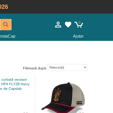
026
0
InstaCap
Ajutor
Filtrează după: