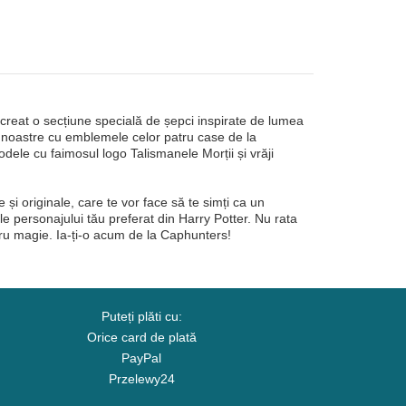
 creat o secțiune specială de șepci inspirate de lumea
e noastre cu emblemele celor patru case de la
ele cu faimosul logo Talismanele Morții și vrăji
 și originale, care te vor face să te simți ca un
e personajului tău preferat din Harry Potter. Nu rata
tru magie. Ia-ți-o acum de la Caphunters!
Puteți plăti cu:
Orice card de plată
PayPal
Przelewy24