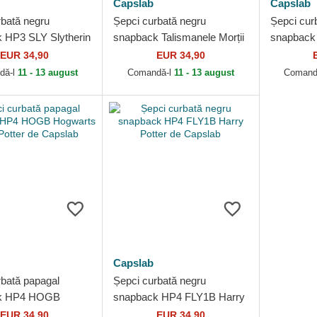
Capslab
Capslab
rbată negru
Șepci curbată negru
Șepci cur
 HP3 SLY Slytherin
snapback Talismanele Morții
snapbac
tter de Capslab
Harry Potter de Capslab
Hogwarts 
EUR 34,90
EUR 34,90
Capslab
dă-l
11 - 13 august
Comandă-l
11 - 13 august
Comand
Capslab
rbată papagal
Șepci curbată negru
k HP4 HOGB
snapback HP4 FLY1B Harry
 Harry Potter de
Potter de Capslab
EUR 34,90
EUR 34,90