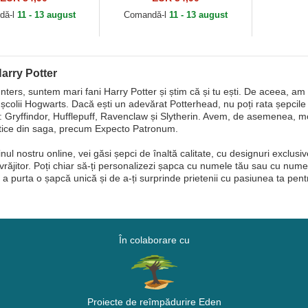
dă-l
11 - 13 august
Comandă-l
11 - 13 august
arry Potter
ters, suntem mari fani Harry Potter și știm că și tu ești. De aceea, am
școlii Hogwarts. Dacă ești un adevărat Potterhead, nu poți rata șepcil
 Gryffindor, Hufflepuff, Ravenclaw și Slytherin. Avem, de asemenea, mod
ice din saga, precum Expecto Patronum.
ul nostru online, vei găsi șepci de înaltă calitate, cu designuri exclusive
vrăjitor. Poți chiar să-ți personalizezi șapca cu numele tău sau cu numel
 a purta o șapcă unică și de a-ți surprinde prietenii cu pasiunea ta pen
În colaborare cu
Proiecte de reîmpădurire Eden