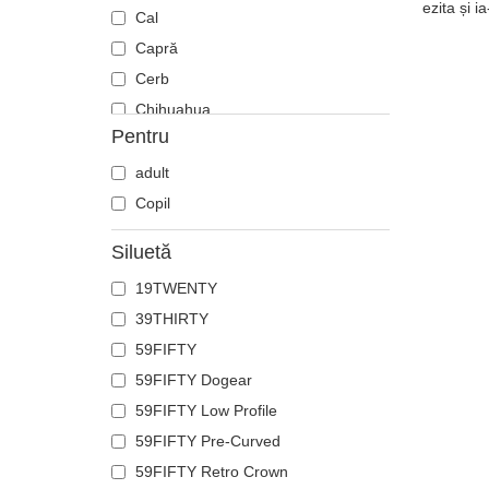
ezita și i
Cal
Capră
Cerb
Chihuahua
Pentru
Ciobănesc german
Cocoș
adult
Coiot
Copil
Corb
Siluetă
Crab
19TWENTY
Craniu
39THIRTY
Crocodil
59FIFTY
Delfin
59FIFTY Dogear
Doberman
59FIFTY Low Profile
Dragon
59FIFTY Pre-Curved
Elan
59FIFTY Retro Crown
Fenix