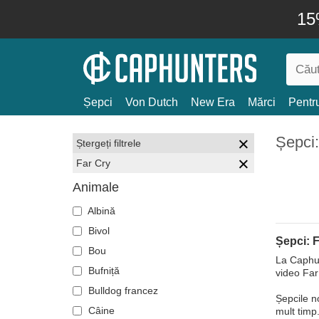
15
Șepci
Von Dutch
New Era
Mărci
Pentru
Șepci:
Ștergeți filtrele
Far Cry
Animale
Albină
Bivol
Șepci: 
Bou
La Caphun
Bufniță
video Far 
Bulldog francez
Șepcile no
Câine
mult timp