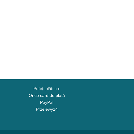
Puteți plăti cu:
Orice card de plată
PayPal
Przelewy24