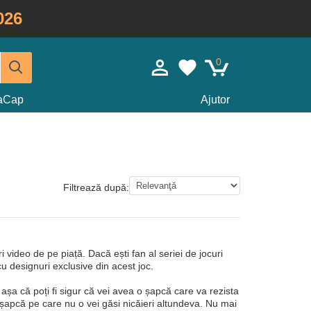
026
0
taCap
Ajutor
Filtrează după:
video de pe piață. Dacă ești fan al seriei de jocuri
cu designuri exclusive din acest joc.
 așa că poți fi sigur că vei avea o șapcă care va rezista
o șapcă pe care nu o vei găsi nicăieri altundeva. Nu mai