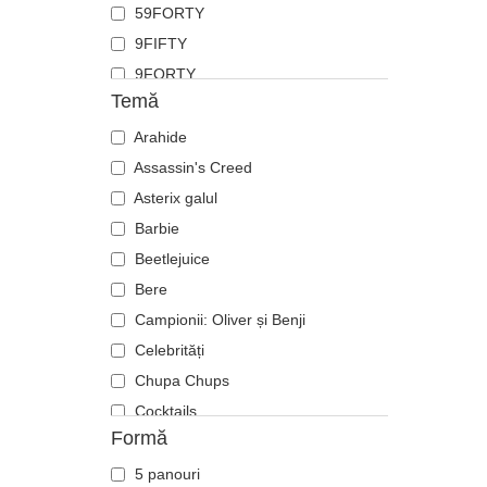
59FORTY
Flamingo
9FIFTY
Fluture
9FORTY
Focă
Temă
9FORTY APEX
Furnică
9FORTY M-Crown
Arahide
Ghepard
9SEVENTY
Assassin's Creed
Hipopotam
9TWENTY
Asterix galul
Labrador retriever
A Frame
Barbie
Langustă
Casual Classic
Beetlejuice
Leoaică
E Frame
Bere
Leu
Open Back
Campionii: Oliver și Benji
Libelulă
Runner
Celebrități
Licurici
The 90s
Chupa Chups
Lup
The Ball
Cocktails
Oaie
Formă
The Retro
DC Comics
Panteră
The Snap
Disney
Pegas
5 panouri