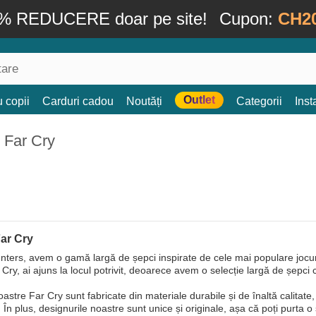
% REDUCERE doar pe site!
Cupon:
CH2
Outlet
 copii
Carduri cadou
Noutăți
Categorii
Ins
 Far Cry
Far Cry
ters, avem o gamă largă de șepci inspirate de cele mai populare jocuri 
Cry, ai ajuns la locul potrivit, deoarece avem o selecție largă de șepci 
astre Far Cry sunt fabricate din materiale durabile și de înaltă calitate,
. În plus, designurile noastre sunt unice și originale, așa că poți purta 