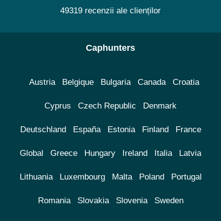
49319 recenzii ale clienților
Caphunters
Austria
Belgique
Bulgaria
Canada
Croatia
Cyprus
Czech Republic
Denmark
Deutschland
España
Estonia
Finland
France
Global
Greece
Hungary
Ireland
Italia
Latvia
Lithuania
Luxembourg
Malta
Poland
Portugal
Romania
Slovakia
Slovenia
Sweden