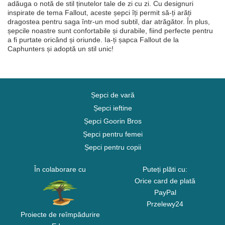
adăuga o notă de stil ținutelor tale de zi cu zi. Cu designuri
inspirate de tema Fallout, aceste șepci îți permit să-ți arăți
dragostea pentru saga într-un mod subtil, dar atrăgător. În plus,
șepcile noastre sunt confortabile și durabile, fiind perfecte pentru
a fi purtate oricând și oriunde. Ia-ți șapca Fallout de la
Caphunters și adoptă un stil unic!
Șepci de vară
Șepci ieftine
Șepci Goorin Bros
Șepci pentru femei
Șepci pentru copii
În colaborare cu
Puteți plăti cu:
Orice card de plată
PayPal
Przelewy24
Proiecte de reîmpădurire