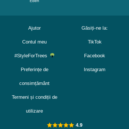
Eden
Ajutor
Găsiți-ne la:
Contul meu
TikTok
#StyleForTrees
Facebook
Preferințe de
Instagram
consimțământ
Termeni și condiții de
utilizare
4.9