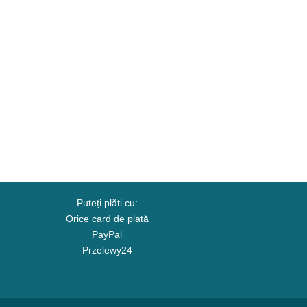
Puteți plăti cu:
Orice card de plată
PayPal
Przelewy24