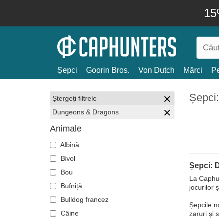
15
Șepci
Goorin Bros.
Von Dutch
Mărci
Pe
Șepci
Ștergeți filtrele
Dungeons & Dragons
Animale
Albină
Bivol
Șepci:
Bou
La Caphun
Bufniță
jocurilor 
Bulldog francez
Șepcile n
Câine
zaruri și 