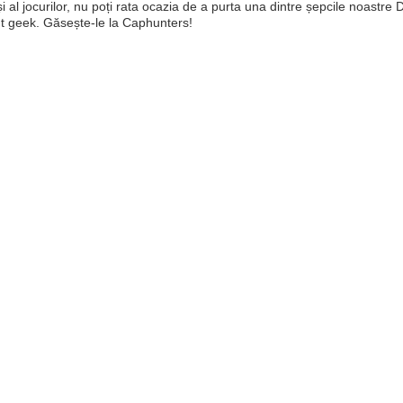
 și al jocurilor, nu poți rata ocazia de a purta una dintre șepcile noast
 geek. Găsește-le la Caphunters!