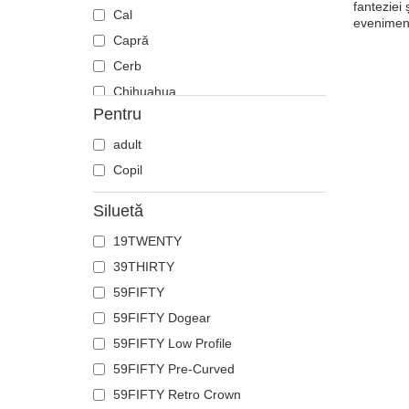
fanteziei
Cal
eveniment
Capră
Cerb
Chihuahua
Pentru
Ciobănesc german
Cocoș
adult
Coiot
Copil
Corb
Siluetă
Crab
19TWENTY
Craniu
39THIRTY
Crocodil
59FIFTY
Delfin
59FIFTY Dogear
Doberman
59FIFTY Low Profile
Dragon
59FIFTY Pre-Curved
Fenix
59FIFTY Retro Crown
Flamingo