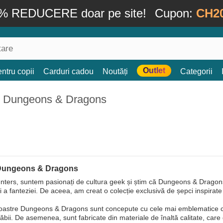
% REDUCERE doar pe site!
Cupon:
CH2
Outlet
ntru copii
Carduri cadou
Noutăți
Categorii
: Dungeons & Dragons
 Dungeons & Dragons
ters, suntem pasionați de cultura geek și știm că Dungeons & Dragon
și a fanteziei. De aceea, am creat o colecție exclusivă de șepci inspirat
oastre Dungeons & Dragons sunt concepute cu cele mai emblematice culo
săbii. De asemenea, sunt fabricate din materiale de înaltă calitate, care 