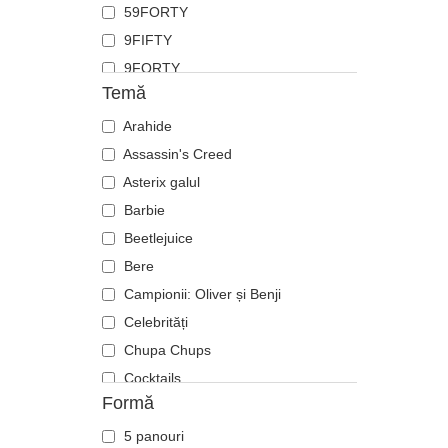
59FORTY
Fluture
9FIFTY
Focă
9FORTY
Furnică
Temă
9FORTY APEX
Ghepard
9FORTY M-Crown
Arahide
Hipopotam
9SEVENTY
Assassin's Creed
Labrador retriever
9TWENTY
Asterix galul
Langustă
A Frame
Barbie
Leoaică
Casual Classic
Beetlejuice
Leu
E Frame
Bere
Libelulă
Open Back
Campionii: Oliver și Benji
Licurici
Runner
Celebrități
Lup
The 90s
Chupa Chups
Oaie
The Ball
Cocktails
Panteră
Formă
The Retro
DC Comics
Pegas
The Snap
Disney
Pescăruș
5 panouri