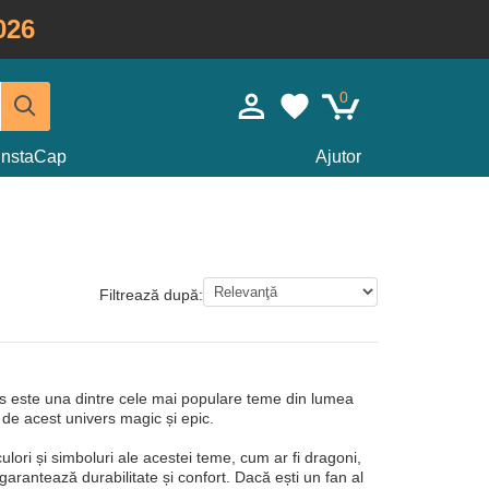
026
0
InstaCap
Ajutor
Filtrează după:
s este una dintre cele mai populare teme din lumea
e de acest univers magic și epic.
ri și simboluri ale acestei teme, cum ar fi dragoni,
garantează durabilitate și confort. Dacă ești un fan al