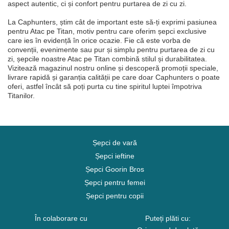
aspect autentic, ci și confort pentru purtarea de zi cu zi.
La Caphunters, știm cât de important este să-ți exprimi pasiunea
pentru Atac pe Titan, motiv pentru care oferim șepci exclusive
care ies în evidență în orice ocazie. Fie că este vorba de
convenții, evenimente sau pur și simplu pentru purtarea de zi cu
zi, șepcile noastre Atac pe Titan combină stilul și durabilitatea.
Vizitează magazinul nostru online și descoperă promoții speciale,
livrare rapidă și garanția calității pe care doar Caphunters o poate
oferi, astfel încât să poți purta cu tine spiritul luptei împotriva
Titanilor.
Șepci de vară
Șepci ieftine
Șepci Goorin Bros
Șepci pentru femei
Șepci pentru copii
În colaborare cu
Puteți plăti cu: