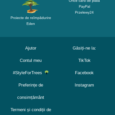
Orice card de plată
PayPal
Przelewy24
Proiecte de reîmpădurire
Eden
Ajutor
Găsiți-ne la:
Contul meu
TikTok
#StyleForTrees
Facebook
Preferințe de
Instagram
consimțământ
Termeni și condiții de