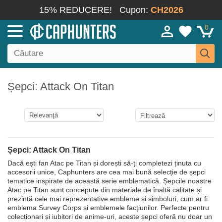
15% REDUCERE!
Cupon:
CH2026
0
Șepci: Attack On Titan
Șepci: Attack On Titan
Dacă ești fan Atac pe Titan și dorești să-ți completezi ținuta cu
accesorii unice, Caphunters are cea mai bună selecție de șepci
tematice inspirate de această serie emblematică. Șepcile noastre
Atac pe Titan sunt concepute din materiale de înaltă calitate și
prezintă cele mai reprezentative embleme și simboluri, cum ar fi
emblema Survey Corps și emblemele facțiunilor. Perfecte pentru
colecționari și iubitori de anime-uri, aceste șepci oferă nu doar un