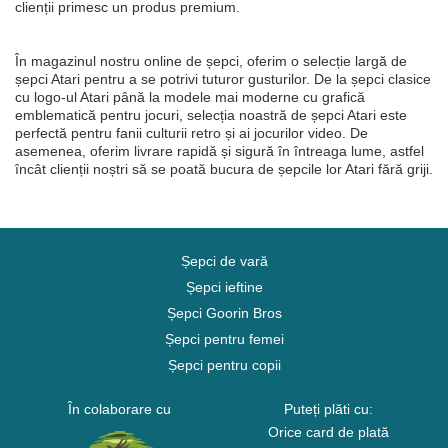
clienții primesc un produs premium.
În magazinul nostru online de șepci, oferim o selecție largă de
șepci Atari pentru a se potrivi tuturor gusturilor. De la șepci clasice
cu logo-ul Atari până la modele mai moderne cu grafică
emblematică pentru jocuri, selecția noastră de șepci Atari este
perfectă pentru fanii culturii retro și ai jocurilor video. De
asemenea, oferim livrare rapidă și sigură în întreaga lume, astfel
încât clienții noștri să se poată bucura de șepcile lor Atari fără griji.
Șepci de vară
Șepci ieftine
Șepci Goorin Bros
Șepci pentru femei
Șepci pentru copii
În colaborare cu
Puteți plăti cu:
Orice card de plată