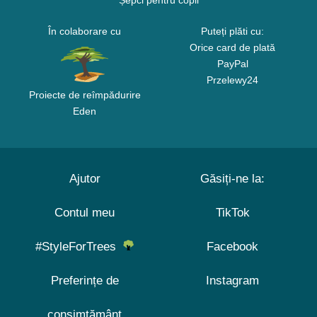
Șepci pentru copii
În colaborare cu
Puteți plăti cu:
Orice card de plată
PayPal
Przelewy24
Proiecte de reîmpădurire
Eden
Ajutor
Găsiți-ne la:
Contul meu
TikTok
#StyleForTrees
Facebook
Preferințe de
Instagram
consimțământ