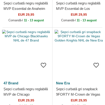
Șepci curbată negru reglabilă
Șepci curbată negru reglabilă
MVP Essential de Anaheim
MVP Essential de Los
Ducks NHL de 47 Brand
Angeles Kings NHL de 47
EUR 29,95
EUR 29,95
Brand
Comandă-l
11 - 13 august
Comandă-l
11 - 13 august
47 Brand
New Era
Șepci curbată negru reglabilă
Șepci curbată gri snapback
MVP de Chicago
9FORTY M-Crown de Vegas
Blackhawks NHL de 47
Golden Knights NHL de New
EUR 29,95
EUR 29,95