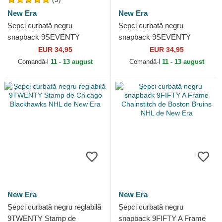
New Era
New Era
Șepci curbată negru
Șepci curbată negru
snapback 9SEVENTY
snapback 9SEVENTY
Stretch Snap Stated de
Stretch Snap Stated de Los
EUR 34,95
EUR 34,95
Chicago Blackhawks NHL de
Angeles Kings NHL de New
Comandă-l
11 - 13 august
Comandă-l
11 - 13 august
New Era
Era
New Era
New Era
Șepci curbată negru reglabilă
Șepci curbată negru
9TWENTY Stamp de
snapback 9FIFTY A Frame