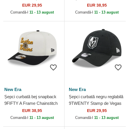
Chicago Blackhawks NHL de
Chainstitch de Boston Bruins
EUR 29,95
EUR 38,95
New Era
NHL de New Era
Comandă-l
11 - 13 august
Comandă-l
11 - 13 august
New Era
New Era
Șepci curbată bej snapback
Șepci curbată negru reglabilă
9FIFTY A Frame Chainstitch
9TWENTY Stamp de Vegas
de Boston Bruins NHL de
Golden Knights NHL de New
EUR 38,95
EUR 29,95
New Era
Era
Comandă-l
11 - 13 august
Comandă-l
11 - 13 august