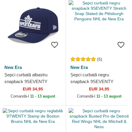
(5)
New Era
New Era
Șepci curbată albastru
Șepci curbată negru
snapback 9SEVENTY
snapback 9SEVENTY
Stretch Snap Stated de
Stretch Snap Stated de
EUR 34,95
EUR 34,95
Toronto Maple Leafs NHL de
Pittsburgh Penguins NHL de
Comandă-l
11 - 13 august
Comandă-l
11 - 13 august
New Era
New Era