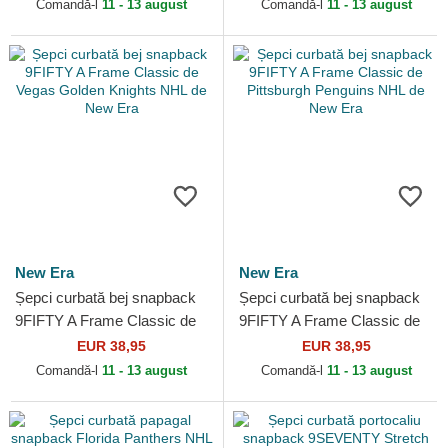
Brand
Era
Comandă-l
11 - 13 august
Comandă-l
11 - 13 august
New Era
New Era
Șepci curbată bej snapback
Șepci curbată bej snapback
9FIFTY A Frame Classic de
9FIFTY A Frame Classic de
Vegas Golden Knights NHL
Pittsburgh Penguins NHL de
EUR 38,95
EUR 38,95
de New Era
New Era
Comandă-l
11 - 13 august
Comandă-l
11 - 13 august