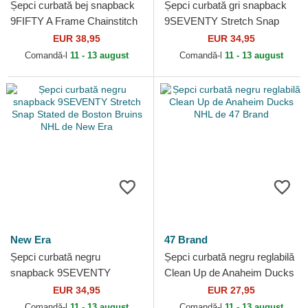
Șepci curbată bej snapback
Șepci curbată gri snapback
9FIFTY A Frame Chainstitch
9SEVENTY Stretch Snap
de Vegas Golden Knights
Stated de Vegas Golden
EUR 38,95
EUR 34,95
NHL de New Era
Knights NHL de New Era
Comandă-l
11 - 13 august
Comandă-l
11 - 13 august
New Era
47 Brand
Șepci curbată negru
Șepci curbată negru reglabilă
snapback 9SEVENTY
Clean Up de Anaheim Ducks
Stretch Snap Stated de
NHL de 47 Brand
EUR 34,95
EUR 27,95
Boston Bruins NHL de New
Comandă-l
11 - 13 august
Comandă-l
11 - 13 august