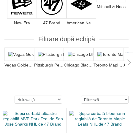
Mitchell & Ness
New Era
47 Brand
American Needle
Filtrare după echipă
Vegas Golden Knights
Pittsburgh Penguins
Chicago Blackhawks
Toronto Maple Leafs
Anah