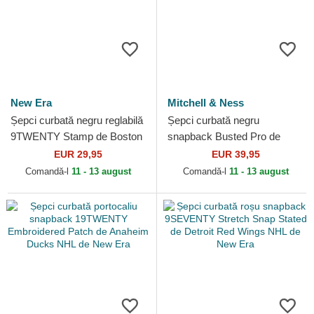
New Era
Mitchell & Ness
Șepci curbată negru reglabilă
Șepci curbată negru
9TWENTY Stamp de Boston
snapback Busted Pro de
Bruins NHL de New Era
Detroit Red Wings NHL de
EUR 29,95
EUR 39,95
Mitchell & Ness
Comandă-l
11 - 13 august
Comandă-l
11 - 13 august