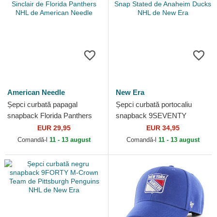
American Needle
New Era
Șepci curbată papagal
Șepci curbată portocaliu
snapback Florida Panthers
snapback 9SEVENTY
NHL Sinclair de Florida
Stretch Snap Stated de
EUR 29,95
EUR 34,95
Panthers NHL de American...
Anaheim Ducks NHL de New
Comandă-l
11 - 13 august
Comandă-l
11 - 13 august
Era