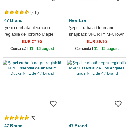
(4.8)
47 Brand
New Era
Șepci curbată bleumarin
Șepci curbată bleumarin
reglabilă de Toronto Maple
snapback 9FORTY M-Crown
Leafs NHL de 47 Brand
Team de Toronto Maple Leafs
EUR 27,95
EUR 29,95
NHL de New Era
Comandă-l
11 - 13 august
Comandă-l
11 - 13 august
(5)
47 Brand
47 Brand