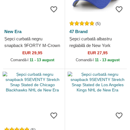
(5)
New Era
47 Brand
Șepci curbată negru
Șepci curbată albastru
snapback 9FORTY M-Crown
reglabilă de New York
Team de Pittsburgh Penguins
Rangers NHL de 47 Brand
EUR 29,95
EUR 27,95
NHL de New Era
Comandă-l
11 - 13 august
Comandă-l
11 - 13 august
(5)