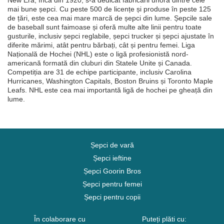
New Era, încă din 1920, s-a dedicat fabricării unora dintre cele
mai bune șepci. Cu peste 500 de licențe și produse în peste 125
de țări, este cea mai mare marcă de șepci din lume. Șepcile sale
de baseball sunt faimoase și oferă multe alte linii pentru toate
gusturile, inclusiv șepci reglabile, șepci trucker și șepci ajustate în
diferite mărimi, atât pentru bărbați, cât și pentru femei. Liga
Națională de Hochei (NHL) este o ligă profesionistă nord-
americană formată din cluburi din Statele Unite și Canada.
Competiția are 31 de echipe participante, inclusiv Carolina
Hurricanes, Washington Capitals, Boston Bruins și Toronto Maple
Leafs. NHL este cea mai importantă ligă de hochei pe gheață din
lume.
Șepci de vară
Șepci ieftine
Șepci Goorin Bros
Șepci pentru femei
Șepci pentru copii
În colaborare cu
Puteți plăti cu: