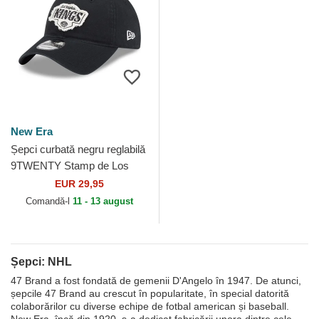
New Era
Șepci curbată negru reglabilă
9TWENTY Stamp de Los
Angeles Kings NHL de New
EUR 29,95
Era
Comandă-l
11 - 13 august
Șepci: NHL
47 Brand a fost fondată de gemenii D'Angelo în 1947. De atunci,
șepcile 47 Brand au crescut în popularitate, în special datorită
colaborărilor cu diverse echipe de fotbal american și baseball.