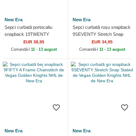
New Era
New Era
Șepci curbată portocaliu
Șepci curbată roșu snapback
snapback 19TWENTY
9SEVENTY Stretch Snap
Embroidered Patch de
Stated de Detroit Red Wings
EUR 38,95
EUR 34,95
Anaheim Ducks NHL de New
NHL de New Era
Comandă-l
11 - 13 august
Comandă-l
11 - 13 august
Era
New Era
New Era