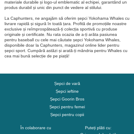
materiale durabile și logo-ul emblematic al echipei, garantând un
produs durabil și unic din punct de vedere al stilului.
La Caphunters, ne angajăm să oferim șepci Yokohama Whales cu
livrare rapidă și sigură în toată țara. Profită de promoțiile noastre
exclusive și reîmprospătează-ți colecția sportivă cu produse
originale și certificate. Nu rata ocazia de a-ți arăta pasiunea
pentru baseball cu cele mai căutate șepci Yokohama Whales,
disponibile doar la Caphunters, magazinul online lider pentru
șepci sport. Cumpără astăzi și arată-ți mândria pentru Whales cu
cea mai bună selecție de pe piață!
Șepci de vară
Șepci ieftine
Șepci Goorin Bros
Șepci pentru femei
Șepci pentru copii
În colaborare cu
Puteți plăti cu: