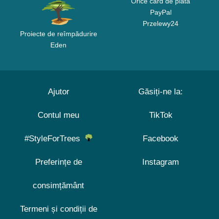
Orice card de plată
PayPal
Przelewy24
Proiecte de reîmpădurire
Eden
Ajutor
Găsiți-ne la:
Contul meu
TikTok
#StyleForTrees
Facebook
Preferințe de
Instagram
consimțământ
Termeni și condiții de