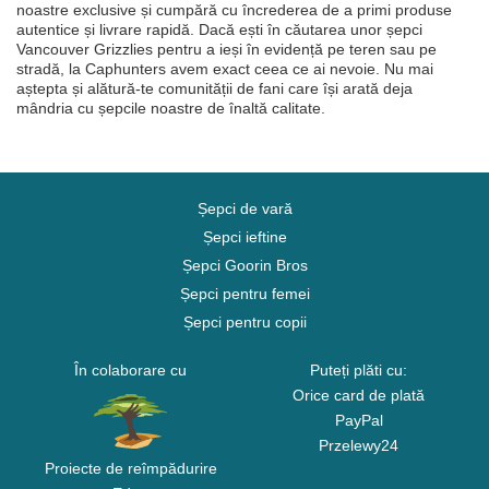
noastre exclusive și cumpără cu încrederea de a primi produse
autentice și livrare rapidă. Dacă ești în căutarea unor șepci
Vancouver Grizzlies pentru a ieși în evidență pe teren sau pe
stradă, la Caphunters avem exact ceea ce ai nevoie. Nu mai
aștepta și alătură-te comunității de fani care își arată deja
mândria cu șepcile noastre de înaltă calitate.
Șepci de vară
Șepci ieftine
Șepci Goorin Bros
Șepci pentru femei
Șepci pentru copii
În colaborare cu
Puteți plăti cu:
Orice card de plată
PayPal
Przelewy24
Proiecte de reîmpădurire