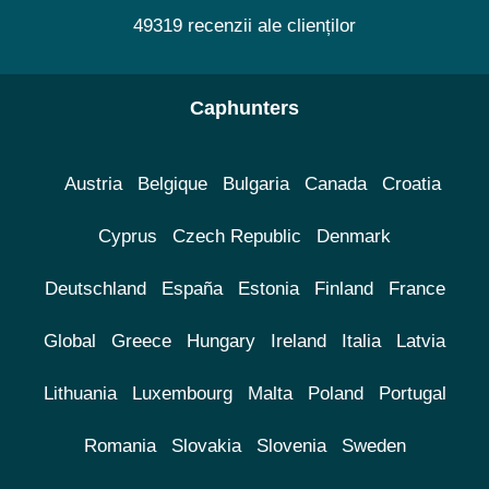
49319 recenzii ale clienților
Caphunters
Austria
Belgique
Bulgaria
Canada
Croatia
Cyprus
Czech Republic
Denmark
Deutschland
España
Estonia
Finland
France
Global
Greece
Hungary
Ireland
Italia
Latvia
Lithuania
Luxembourg
Malta
Poland
Portugal
Romania
Slovakia
Slovenia
Sweden