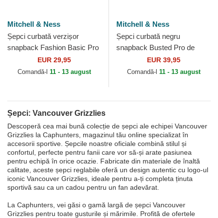
Mitchell & Ness
Mitchell & Ness
Șepci curbată verzișor
Șepci curbată negru
snapback Fashion Basic Pro
snapback Busted Pro de
de Vancouver Grizzlies NBA
Vancouver Grizzlies NBA de
EUR 29,95
EUR 39,95
de Mitchell & Ness
Mitchell & Ness
Comandă-l
11 - 13 august
Comandă-l
11 - 13 august
Șepci: Vancouver Grizzlies
Descoperă cea mai bună colecție de șepci ale echipei Vancouver
Grizzlies la Caphunters, magazinul tău online specializat în
accesorii sportive. Șepcile noastre oficiale combină stilul și
confortul, perfecte pentru fanii care vor să-și arate pasiunea
pentru echipă în orice ocazie. Fabricate din materiale de înaltă
calitate, aceste șepci reglabile oferă un design autentic cu logo-ul
iconic Vancouver Grizzlies, ideale pentru a-ți completa ținuta
sportivă sau ca un cadou pentru un fan adevărat.
La Caphunters, vei găsi o gamă largă de șepci Vancouver
Grizzlies pentru toate gusturile și mărimile. Profită de ofertele