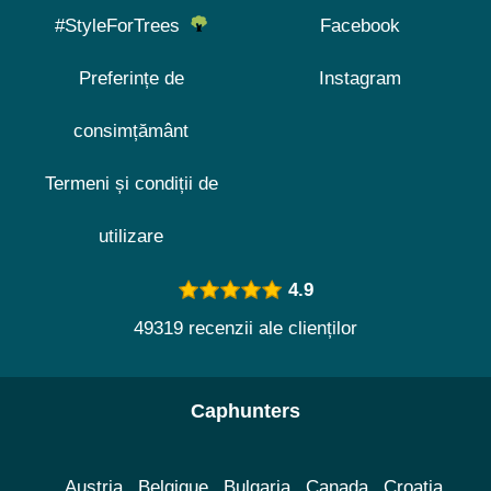
#StyleForTrees
Facebook
Preferințe de
Instagram
consimțământ
Termeni și condiții de
utilizare
4.9
49319 recenzii ale clienților
Caphunters
Austria
Belgique
Bulgaria
Canada
Croatia