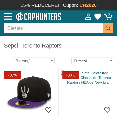
15% REDUCERE!
Cupon:
CH2026
0
Șepci: Toronto Raptors
-30%
-30%