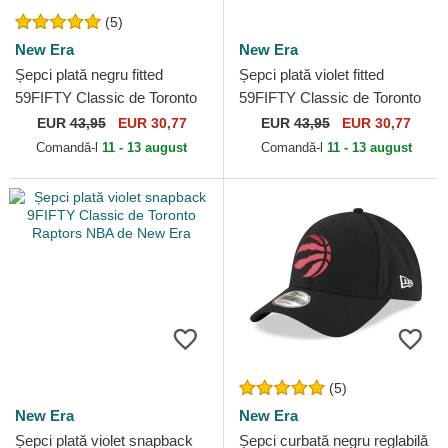
(5)
New Era
New Era
Șepci plată negru fitted
Șepci plată violet fitted
59FIFTY Classic de Toronto
59FIFTY Classic de Toronto
Raptors NBA de New Era
Raptors NBA de New Era
EUR
43,95
EUR 30,77
EUR
43,95
EUR 30,77
Comandă-l
11 - 13 august
Comandă-l
11 - 13 august
(5)
New Era
New Era
Șepci plată violet snapback
Șepci curbată negru reglabilă