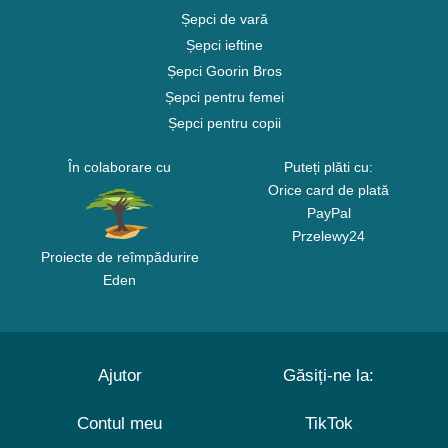
Șepci de vară
Șepci ieftine
Șepci Goorin Bros
Șepci pentru femei
Șepci pentru copii
În colaborare cu
Puteți plăti cu:
Orice card de plată
PayPal
Przelewy24
Proiecte de reîmpădurire
Eden
Ajutor
Găsiți-ne la:
Contul meu
TikTok