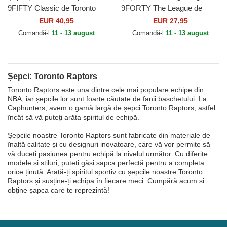
9FIFTY Classic de Toronto
9FORTY The League de
Raptors NBA de New Era
Toronto Raptors NBA de New
EUR 40,95
EUR 27,95
Era
Comandă-l
11 - 13 august
Comandă-l
11 - 13 august
Șepci: Toronto Raptors
Toronto Raptors este una dintre cele mai populare echipe din
NBA, iar șepcile lor sunt foarte căutate de fanii baschetului. La
Caphunters, avem o gamă largă de șepci Toronto Raptors, astfel
încât să vă puteți arăta spiritul de echipă.
Șepcile noastre Toronto Raptors sunt fabricate din materiale de
înaltă calitate și cu designuri inovatoare, care vă vor permite să
vă duceți pasiunea pentru echipă la nivelul următor. Cu diferite
modele și stiluri, puteți găsi șapca perfectă pentru a completa
orice ținută. Arată-ți spiritul sportiv cu șepcile noastre Toronto
Raptors și susține-ți echipa în fiecare meci. Cumpără acum și
obține șapca care te reprezintă!