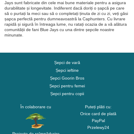
Jays sunt fabricate din cele mai bune materiale pentru a asigura
durabilitate și longevitate. Indiferent dacă doriți o șapcă pe care
să o purtați la meci sau să o completați ținuta de zi cu zi, veți găsi
șapca perfectă pentru dumneavoastră la Caphunters. Cu livrare
rapidă și sigură în întreaga lume, nu ratați ocazia de a vă alătura
comunității de fani Blue Jays cu una dintre șepcile noastre
minunate.
Șepci de vară
Șepci ieftine
Șepci Goorin Bros
Șepci pentru femei
Șepci pentru copii
În colaborare cu
Puteți plăti cu:
Orice card de plată
PayPal
Przelewy24
Proiecte de reîmpădurire