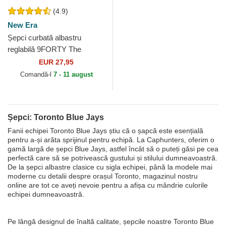
(4.9)
New Era
Șepci curbată albastru
reglabilă 9FORTY The
League de Toronto Blue Jays
EUR 27,95
MLB de New Era
Comandă-l
7 - 11 august
Șepci: Toronto Blue Jays
Fanii echipei Toronto Blue Jays știu că o șapcă este esențială
pentru a-și arăta sprijinul pentru echipă. La Caphunters, oferim o
gamă largă de șepci Blue Jays, astfel încât să o puteți găsi pe cea
perfectă care să se potrivească gustului și stilului dumneavoastră.
De la șepci albastre clasice cu sigla echipei, până la modele mai
moderne cu detalii despre orașul Toronto, magazinul nostru
online are tot ce aveți nevoie pentru a afișa cu mândrie culorile
echipei dumneavoastră.
Pe lângă designul de înaltă calitate, șepcile noastre Toronto Blue