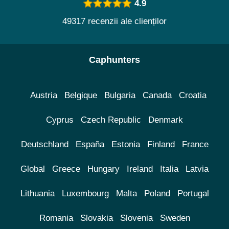
4.9
49317 recenzii ale clienților
Caphunters
Austria
Belgique
Bulgaria
Canada
Croatia
Cyprus
Czech Republic
Denmark
Deutschland
España
Estonia
Finland
France
Global
Greece
Hungary
Ireland
Italia
Latvia
Lithuania
Luxembourg
Malta
Poland
Portugal
Romania
Slovakia
Slovenia
Sweden