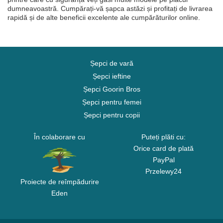
dumneavoastră. Cumpărați-vă șapca astăzi și profitați de livrarea
rapidă și de alte beneficii excelente ale cumpărăturilor online.
Șepci de vară
Șepci ieftine
Șepci Goorin Bros
Șepci pentru femei
Șepci pentru copii
În colaborare cu
Puteți plăti cu:
Orice card de plată
PayPal
Przelewy24
Proiecte de reîmpădurire
Eden