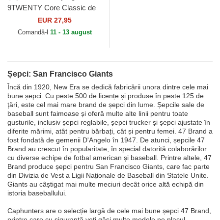
9TWENTY Core Classic de
San Francisco Giants MLB
EUR 27,95
de New Era
Comandă-l
11 - 13 august
Șepci: San Francisco Giants
Încă din 1920, New Era se dedică fabricării unora dintre cele mai
bune șepci. Cu peste 500 de licențe și produse în peste 125 de
țări, este cel mai mare brand de șepci din lume. Șepcile sale de
baseball sunt faimoase și oferă multe alte linii pentru toate
gusturile, inclusiv șepci reglabile, șepci trucker și șepci ajustate în
diferite mărimi, atât pentru bărbați, cât și pentru femei. 47 Brand a
fost fondată de gemenii D'Angelo în 1947. De atunci, șepcile 47
Brand au crescut în popularitate, în special datorită colaborărilor
cu diverse echipe de fotbal american și baseball. Printre altele, 47
Brand produce șepci pentru San Francisco Giants, care fac parte
din Divizia de Vest a Ligii Naționale de Baseball din Statele Unite.
Giants au câștigat mai multe meciuri decât orice altă echipă din
istoria baseballului.
Caphunters are o selecție largă de cele mai bune șepci 47 Brand,
printre care cu siguranță veți găsi multe modele pe placul