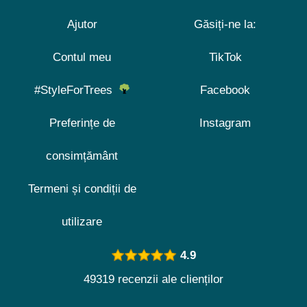
Ajutor
Găsiți-ne la:
Contul meu
TikTok
#StyleForTrees
Facebook
Preferințe de
Instagram
consimțământ
Termeni și condiții de
utilizare
4.9
49319 recenzii ale clienților