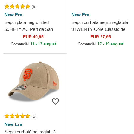
(5)
New Era
New Era
Șepci plată negru fitted
Șepci curbată negru reglabilă
59FIFTY AC Perf de San
9TWENTY Core Classic de
Francisco Giants MLB de
San Francisco Giants MLB
EUR 40,95
EUR 27,95
New Era
de New Era
Comandă-l
11 - 13 august
Comandă-l
17 - 19 august
(5)
New Era
Șepci curbată bej reglabilă