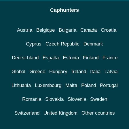
Caphunters
Austria
Belgique
Bulgaria
Canada
Croatia
Cyprus
Czech Republic
Denmark
Deutschland
España
Estonia
Finland
France
Global
Greece
Hungary
Ireland
Italia
Latvia
Lithuania
Luxembourg
Malta
Poland
Portugal
Romania
Slovakia
Slovenia
Sweden
Switzerland
United Kingdom
Other countries