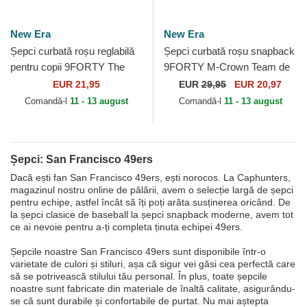
New Era
New Era
Șepci curbată roșu reglabilă
Șepci curbată roșu snapback
pentru copii 9FORTY The
9FORTY M-Crown Team de
League de San Francisco
San Francisco 49ers NFL de
EUR 21,95
EUR
29,95
EUR 20,97
49ers NFL de New Era
New Era
Comandă-l
11 - 13 august
Comandă-l
11 - 13 august
Șepci: San Francisco 49ers
Dacă ești fan San Francisco 49ers, ești norocos. La Caphunters,
magazinul nostru online de pălării, avem o selecție largă de șepci
pentru echipe, astfel încât să îți poți arăta susținerea oricând. De
la șepci clasice de baseball la șepci snapback moderne, avem tot
ce ai nevoie pentru a-ți completa ținuta echipei 49ers.
Șepcile noastre San Francisco 49ers sunt disponibile într-o
varietate de culori și stiluri, așa că sigur vei găsi cea perfectă care
să se potrivească stilului tău personal. În plus, toate șepcile
noastre sunt fabricate din materiale de înaltă calitate, asigurându-
se că sunt durabile și confortabile de purtat. Nu mai aștepta