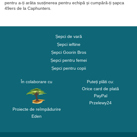
pentru a-ți arăta susținerea pentru echipă și cumpără-ți șapca
49ers de la Caphunters.
Șepci de vară
Șepci ieftine
Șepci Goorin Bros
Șepci pentru femei
Șepci pentru copii
În colaborare cu
Puteți plăti cu:
Orice card de plată
PayPal
Przelewy24
Proiecte de reîmpădurire
Eden