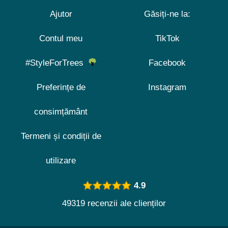
Ajutor
Găsiți-ne la:
Contul meu
TikTok
#StyleForTrees
Facebook
Preferințe de
Instagram
consimțământ
Termeni și condiții de
utilizare
4.9
49319 recenzii ale clienților