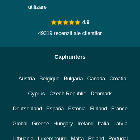
utilizare
4.9
49319 recenzii ale clienților
Caphunters
Austria
Belgique
Bulgaria
Canada
Croatia
Cyprus
Czech Republic
Denmark
Deutschland
España
Estonia
Finland
France
Global
Greece
Hungary
Ireland
Italia
Latvia
Lithuania
Luxembourg
Malta
Poland
Portugal