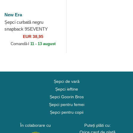
New Era
Șepci curbată negru
snapback 9SEVENTY
Stretch Snap Lily de Rugby
EUR 38,95
Club Toulonnais French
Comandă-l
11 - 13 august
Rugby...
Șepci de vară
Șepci ieftine
Șepci Goorin Bros
Șepci pentru femei
Șepci pentru copii
În colaborare cu
Puteți plăti cu:
Orice card de plată