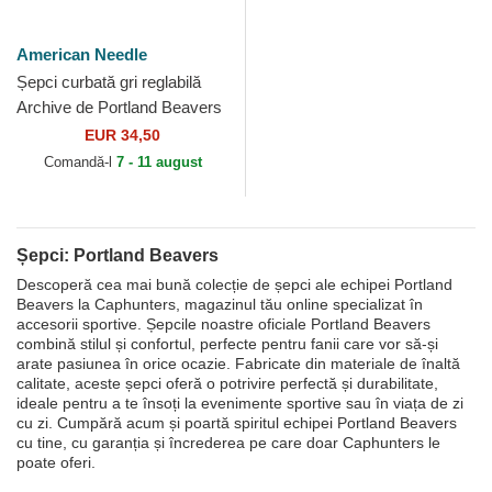
American Needle
Șepci curbată gri reglabilă
Archive de Portland Beavers
MiLB de American Needle
EUR 34,50
Comandă-l
7 - 11 august
Șepci: Portland Beavers
Descoperă cea mai bună colecție de șepci ale echipei Portland
Beavers la Caphunters, magazinul tău online specializat în
accesorii sportive. Șepcile noastre oficiale Portland Beavers
combină stilul și confortul, perfecte pentru fanii care vor să-și
arate pasiunea în orice ocazie. Fabricate din materiale de înaltă
calitate, aceste șepci oferă o potrivire perfectă și durabilitate,
ideale pentru a te însoți la evenimente sportive sau în viața de zi
cu zi. Cumpără acum și poartă spiritul echipei Portland Beavers
cu tine, cu garanția și încrederea pe care doar Caphunters le
poate oferi.