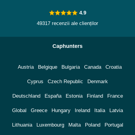
4.9
49317 recenzii ale clienților
Caphunters
Austria
Belgique
Bulgaria
Canada
Croatia
Cyprus
Czech Republic
Denmark
Deutschland
España
Estonia
Finland
France
Global
Greece
Hungary
Ireland
Italia
Latvia
Lithuania
Luxembourg
Malta
Poland
Portugal