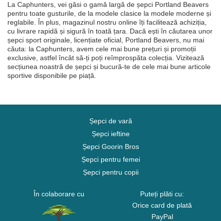
La Caphunters, vei găsi o gamă largă de șepci Portland Beavers
pentru toate gusturile, de la modele clasice la modele moderne și
reglabile. În plus, magazinul nostru online îți facilitează achiziția,
cu livrare rapidă și sigură în toată țara. Dacă ești în căutarea unor
șepci sport originale, licențiate oficial, Portland Beavers, nu mai
căuta: la Caphunters, avem cele mai bune prețuri și promoții
exclusive, astfel încât să-ți poți reîmprospăta colecția. Vizitează
secțiunea noastră de șepci și bucură-te de cele mai bune articole
sportive disponibile pe piață.
Șepci de vară
Șepci ieftine
Șepci Goorin Bros
Șepci pentru femei
Șepci pentru copii
În colaborare cu
Puteți plăti cu:
Orice card de plată
PayPal