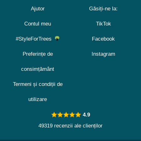
Ajutor
Găsiți-ne la:
Contul meu
TikTok
#StyleForTrees
Facebook
Preferințe de
Instagram
consimțământ
Termeni și condiții de
utilizare
4.9
49319 recenzii ale clienților