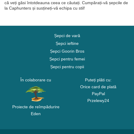
că veți găsi întotdeauna ceea ce căutați. Cumpărați-vă șepcile de
la Caphunters și susțineți-vă echipa cu stil!
Șepci de vară
Șepci ieftine
Șepci Goorin Bros
Șepci pentru femei
Șepci pentru copii
În colaborare cu
Puteți plăti cu:
Orice card de plată
PayPal
Przelewy24
Proiecte de reîmpădurire
Eden