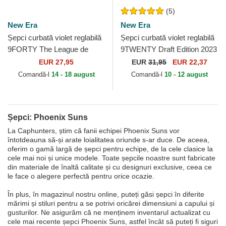
(5)
New Era
New Era
Șepci curbată violet reglabilă
Șepci curbată violet reglabilă
9FORTY The League de
9TWENTY Draft Edition 2023
Phoenix Suns NBA de New
de Phoenix Suns NBA de
EUR 27,95
EUR
31,95
EUR 22,37
Era
New Era
Comandă-l
14 - 18 august
Comandă-l
10 - 12 august
Șepci: Phoenix Suns
La Caphunters, știm că fanii echipei Phoenix Suns vor
întotdeauna să-și arate loialitatea oriunde s-ar duce. De aceea,
oferim o gamă largă de șepci pentru echipe, de la cele clasice la
cele mai noi și unice modele. Toate șepcile noastre sunt fabricate
din materiale de înaltă calitate și cu designuri exclusive, ceea ce
le face o alegere perfectă pentru orice ocazie.
În plus, în magazinul nostru online, puteți găsi șepci în diferite
mărimi și stiluri pentru a se potrivi oricărei dimensiuni a capului și
gusturilor. Ne asigurăm că ne menținem inventarul actualizat cu
cele mai recente șepci Phoenix Suns, astfel încât să puteți fi siguri