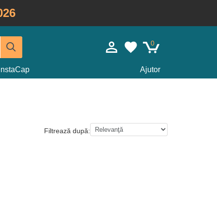
026
0
InstaCap
Ajutor
Filtrează după: