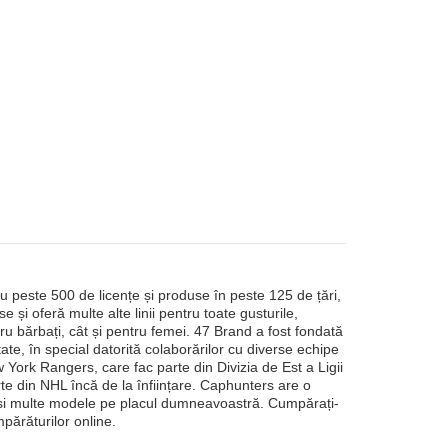
u peste 500 de licențe și produse în peste 125 de țări,
și oferă multe alte linii pentru toate gusturile,
ntru bărbați, cât și pentru femei. 47 Brand a fost fondată
te, în special datorită colaborărilor cu diverse echipe
 York Rangers, care fac parte din Divizia de Est a Ligii
rte din NHL încă de la înființare. Caphunters are o
găsi multe modele pe placul dumneavoastră. Cumpărați-
mpărăturilor online.