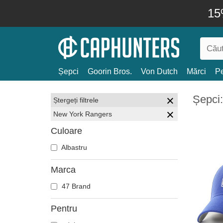
15
Șepci
Goorin Bros.
Von Dutch
Mărci
Pe
Șepci
Ștergeți filtrele
New York Rangers
Culoare
Albastru
Marca
47 Brand
Pentru