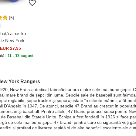
(5)
d
bată albastru
 de New York
NHL de 47 Brand
EUR 27,95
dă-l
11 - 13 august
New York Rangers
1920, New Era s-a dedicat fabricării unora dintre cele mai bune șepci. C
mai mare brand de șepci din lume. Șepcile sale de baseball sunt faimoase 
epci reglabile, șepci trucker și șepci ajustate în diferite mărimi, atât pe
i D'Angelo în 1947. De atunci, șepcile 47 Brand au crescut în popularita
 american și baseball. Printre altele, 47 Brand produce șepci pentru New
 de Baseball din Statele Unite. Echipa a fost fondată în 1926 și face pa
largă de cele mai bune șepci 47 Brand, printre care cu siguranță veți 
stăzi și profitați de livrarea rapidă și de alte beneficii excelente ale cu