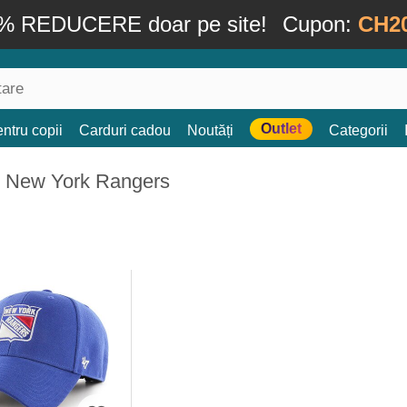
% REDUCERE doar pe site!
Cupon:
CH2
Outlet
ntru copii
Carduri cadou
Noutăți
Categorii
: New York Rangers