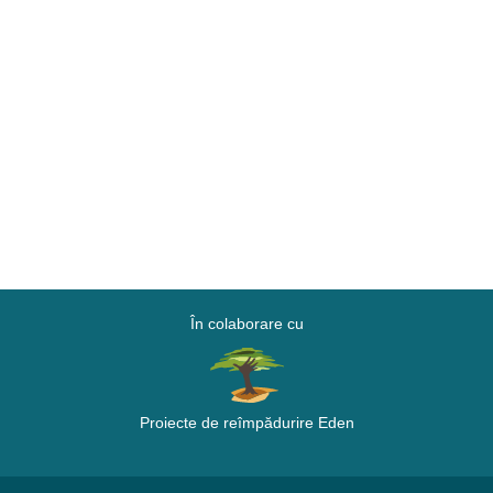
În colaborare cu
Proiecte de reîmpădurire Eden