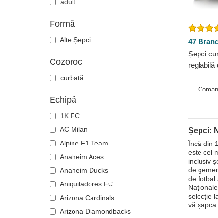
adult
Formă
Alte Șepci
47 Bran
Șepci cur
Cozoroc
reglabilă
Rangers 
curbată
Coman
Echipă
1K FC
AC Milan
Șepci: 
Alpine F1 Team
Încă din 
este cel 
Anaheim Aces
inclusiv ș
de gemeni
Anaheim Ducks
de fotbal
Aniquiladores FC
Naționale
selecție 
Arizona Cardinals
vă șapca a
Arizona Diamondbacks