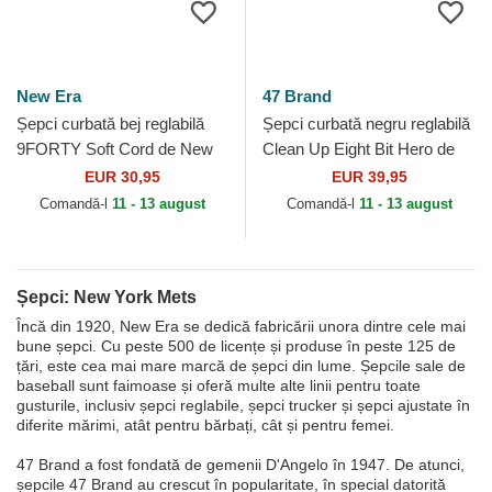
New Era
47 Brand
Șepci curbată bej reglabilă
Șepci curbată negru reglabilă
9FORTY Soft Cord de New
Clean Up Eight Bit Hero de
York Mets MLB de New Era
New York Mets MLB de 47
EUR 30,95
EUR 39,95
Brand
Comandă-l
11 - 13 august
Comandă-l
11 - 13 august
Șepci: New York Mets
Încă din 1920, New Era se dedică fabricării unora dintre cele mai
bune șepci. Cu peste 500 de licențe și produse în peste 125 de
țări, este cea mai mare marcă de șepci din lume. Șepcile sale de
baseball sunt faimoase și oferă multe alte linii pentru toate
gusturile, inclusiv șepci reglabile, șepci trucker și șepci ajustate în
diferite mărimi, atât pentru bărbați, cât și pentru femei.
47 Brand a fost fondată de gemenii D'Angelo în 1947. De atunci,
șepcile 47 Brand au crescut în popularitate, în special datorită