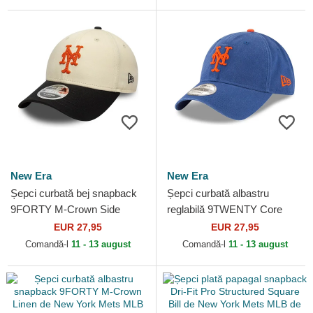
New Era
New Era
Șepci curbată bej snapback
Șepci curbată albastru
9FORTY M-Crown Side
reglabilă 9TWENTY Core
Script de New York Mets
Classic de New York Mets
EUR 27,95
EUR 27,95
MLB de New Era
MLB de New Era
Comandă-l
11 - 13 august
Comandă-l
11 - 13 august