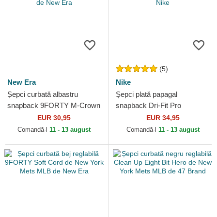
(5)
New Era
Nike
Șepci curbată albastru
Șepci plată papagal
snapback 9FORTY M-Crown
snapback Dri-Fit Pro
Linen de New York Mets
Structured Square Bill de
EUR 30,95
EUR 34,95
MLB de New Era
New York Mets MLB de Nike
Comandă-l
11 - 13 august
Comandă-l
11 - 13 august