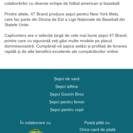
colaborărilor cu diverse echipe de fotbal american și baseball.
Printre altele, 47 Brand produce șepci pentru New York Mets,
care fac parte din Divizia de Est a Ligii Naționale de Baseball din
Statele Unite.
Caphunters are o selecție largă de cele mai bune șepci 47 Brand,
printre care cu siguranță veți găsi multe modele pe placul
dumneavoastră. Cumpărați-vă șapca astăzi și profitați de livrarea
rapidă și de alte beneficii excelente ale cumpărăturilor online.
Șepci de vară
Șepci ieftine
Șepci Goorin Bros
Șepci pentru femei
Șepci pentru copii
În colaborare cu
Puteți plăti cu:
Orice card de plată