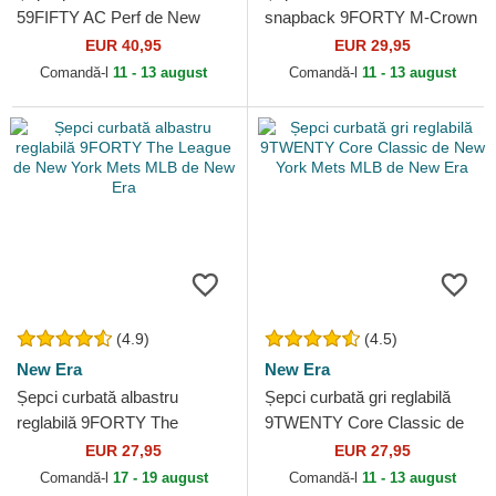
59FIFTY AC Perf de New
snapback 9FORTY M-Crown
York Mets MLB de New Era
Player Replica de New York
EUR 40,95
EUR 29,95
Mets MLB de New Era
Comandă-l
11 - 13 august
Comandă-l
11 - 13 august
(4.9)
(4.5)
New Era
New Era
Șepci curbată albastru
Șepci curbată gri reglabilă
reglabilă 9FORTY The
9TWENTY Core Classic de
League de New York Mets
New York Mets MLB de New
EUR 27,95
EUR 27,95
MLB de New Era
Era
Comandă-l
17 - 19 august
Comandă-l
11 - 13 august