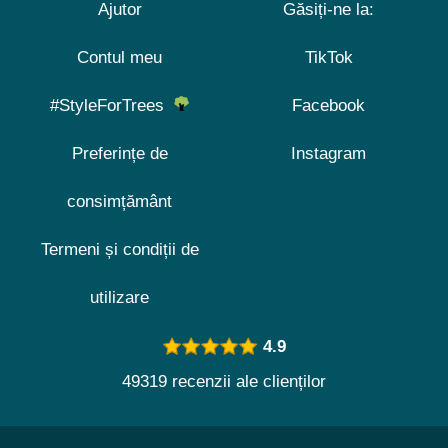
Ajutor
Găsiți-ne la:
Contul meu
TikTok
#StyleForTrees
Facebook
Preferințe de
Instagram
consimțământ
Termeni și condiții de
utilizare
4.9
49319 recenzii ale clienților