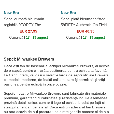
New Era
New Era
Șepci curbată bleumarin
Șepci plată bleumarin fitted
reglabilă 9FORTY The
59FIFTY Authentic On Field
League de Milwaukee
de Milwaukee Brewers MLB
EUR 27,95
EUR 40,95
Brewers MLB de New Era
de New Era
Comandă-l
17 - 19 august
Comandă-l
17 - 19 august
Șepci: Milwaukee Brewers
Dacă ești fan de baseball al echipei Milwaukee Brewers, ai nevoie
de o șapcă pentru a-ți arăta susținerea pentru echipa ta favorită.
La Caphunters, vei găsi o selecție largă de șepci oficiale Brewers,
cu modele moderne, de înaltă calitate, care îți permit să-ți arăți
pasiunea pentru echipă în orice ocazie.
Șepcile noastre Milwaukee Brewers sunt fabricate din materiale
premium, garantând durabilitatea și rezistența lor. De asemenea,
prezintă detalii unice, cum ar fi logo-ul echipei brodat pe față și
steagul american pe lateral. Dacă ești un adevărat fan Brewers,
nu rata ocazia de a-ți procura una dintre șepcile noastre și de a o