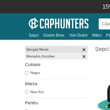
15
Șepci
Goorin Bros.
Von Dutch
Mărci
Pe
Șepci
Ștergeți filtrele
Memphis Grizzlies
Culoare
Negru
Marca
New Era
Pentru