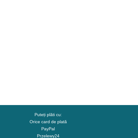
Puteți plăti cu:
Orice card de plată
PayPal
Przelewy24