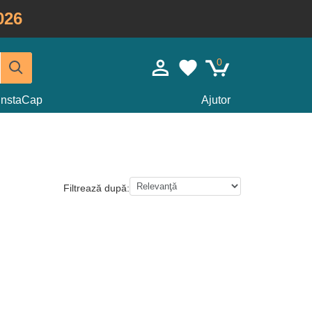
026
0
InstaCap
Ajutor
Filtrează după: