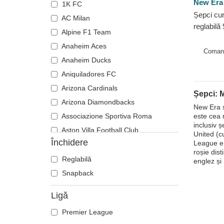
New Era
1K FC
Șepci cur
AC Milan
reglabil
Alpine F1 Team
de Manch
Anaheim Aces
Football 
Coman
Anaheim Ducks
Aniquiladores FC
Arizona Cardinals
Șepci: 
Arizona Diamondbacks
New Era s
Associazione Sportiva Roma
este cea 
inclusiv ș
Aston Villa Football Club
United (c
Închidere
League en
Atlanta Braves
roșie dist
Atlanta Falcons
Reglabilă
englez și
Boston Bruins
Snapback
Boston Celtics
Ligă
Boston Red Sox
Premier League
Brooklyn Nets