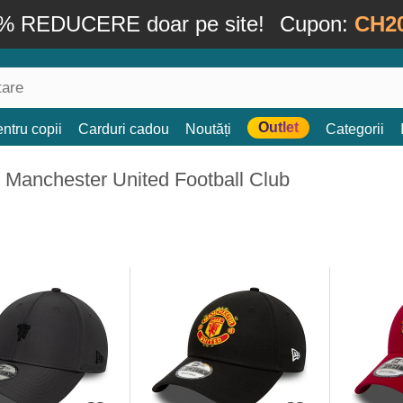
% REDUCERE doar pe site!
Cupon:
CH2
Outlet
ntru copii
Carduri cadou
Noutăți
Categorii
 Manchester United Football Club