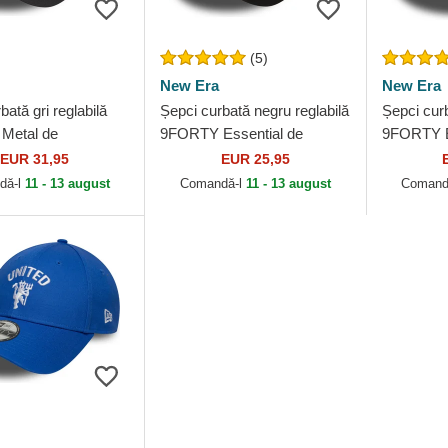
(5)
New Era
New Era
bată gri reglabilă
Șepci curbată negru reglabilă
Șepci curb
Metal de
9FORTY Essential de
9FORTY E
er United Football
Manchester United Football
Mancheste
EUR 31,95
EUR 25,95
mier League de
Club Premier League...
Club Prem
dă-l
11 - 13 august
Comandă-l
11 - 13 august
Comand