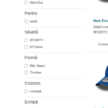
New Era
Pentru
New Era
adult
Șepci cur
Siluetă
9FORTY 
Manchest
9FORTY
Club Pre
Coman
A Frame
New...
Formă
Alte Șepci
Trucker
Cozoroc
curbată
Echipă