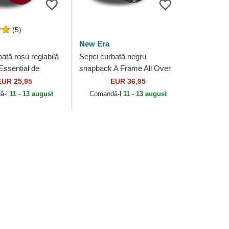
(5)
New Era
ată roșu reglabilă
Șepci curbată negru
ssential de
snapback A Frame All Over
r United Football
Print de Manchester United
EUR 25,95
EUR 36,95
ier League...
Football Club Premier...
ă-l
11 - 13 august
Comandă-l
11 - 13 august