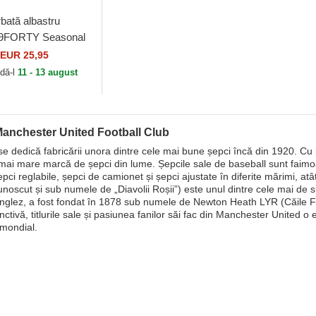
bată albastru
ă 9FORTY Seasonal
ester United
EUR 25,95
Club Premier...
dă-l
11 - 13 august
Manchester United Football Club
e dedică fabricării unora dintre cele mai bune șepci încă din 1920. Cu 
mai mare marcă de șepci din lume. Șepcile sale de baseball sunt faimoase
epci reglabile, șepci de camionet și șepci ajustate în diferite mărimi, a
unoscut și sub numele de „Diavolii Roșii”) este unul dintre cele mai de
glez, a fost fondat în 1878 sub numele de Newton Heath LYR (Căile Fer
inctivă, titlurile sale și pasiunea fanilor săi fac din Manchester United o 
 mondial.