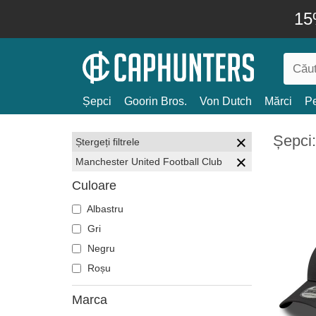
15
Șepci
Goorin Bros.
Von Dutch
Mărci
Pe
Șepci:
Ștergeți filtrele
Manchester United Football Club
Culoare
Albastru
Gri
Negru
Roșu
Marca