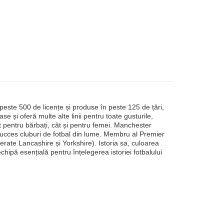
peste 500 de licențe și produse în peste 125 de țări,
 și oferă multe alte linii pentru toate gusturile,
tât pentru bărbați, cât și pentru femei. Manchester
 succes cluburi de fotbal din lume. Membru al Premier
ate Lancashire și Yorkshire). Istoria sa, culoarea
echipă esențială pentru înțelegerea istoriei fotbalului