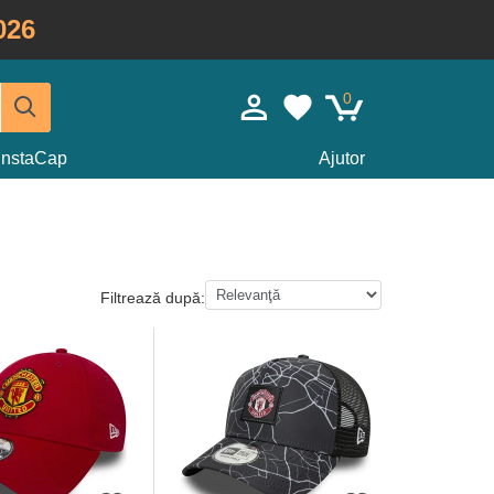
026
0
InstaCap
Ajutor
Filtrează după: