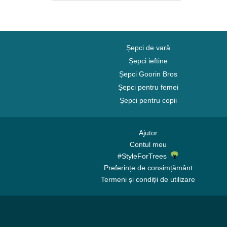
Carolina Panthers
Chelsea Football Club
Chicago Bears
Chicago Blackhawks
Șepci de vară
Chicago Bulls
Șepci ieftine
Șepci Goorin Bros
Chicago Cubs
Șepci pentru femei
Chicago White Sox
Șepci pentru copii
Cincinnati Bengals
Cincinnati Reds
Cleveland Browns
Ajutor
Contul meu
Cleveland Cavaliers
#StyleForTrees
Cleveland Cubs
Preferințe de consimțământ
Dallas Cowboys
Termeni și condiții de utilizare
Dallas Mavericks
Denver Broncos
Denver Nuggets