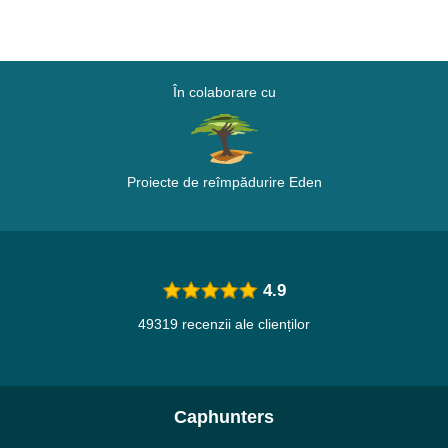
În colaborare cu
Proiecte de reîmpădurire Eden
4.9
49319 recenzii ale clienților
Caphunters