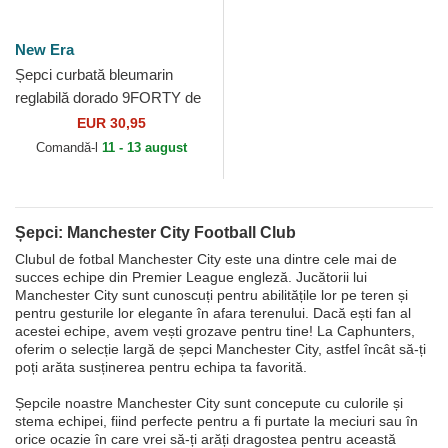
New Era
Șepci curbată bleumarin
reglabilă dorado 9FORTY de
Manchester City Football
EUR 30,95
Club Premier League...
Comandă-l
11 - 13 august
Șepci: Manchester City Football Club
Clubul de fotbal Manchester City este una dintre cele mai de
succes echipe din Premier League engleză. Jucătorii lui
Manchester City sunt cunoscuți pentru abilitățile lor pe teren și
pentru gesturile lor elegante în afara terenului. Dacă ești fan al
acestei echipe, avem vești grozave pentru tine! La Caphunters,
oferim o selecție largă de șepci Manchester City, astfel încât să-ți
poți arăta susținerea pentru echipa ta favorită.
Șepcile noastre Manchester City sunt concepute cu culorile și
stema echipei, fiind perfecte pentru a fi purtate la meciuri sau în
orice ocazie în care vrei să-ți arăți dragostea pentru această