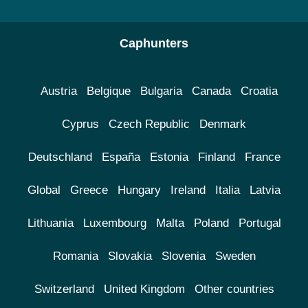
Caphunters
Austria
Belgique
Bulgaria
Canada
Croatia
Cyprus
Czech Republic
Denmark
Deutschland
España
Estonia
Finland
France
Global
Greece
Hungary
Ireland
Italia
Latvia
Lithuania
Luxembourg
Malta
Poland
Portugal
Romania
Slovakia
Slovenia
Sweden
Switzerland
United Kingdom
Other countries