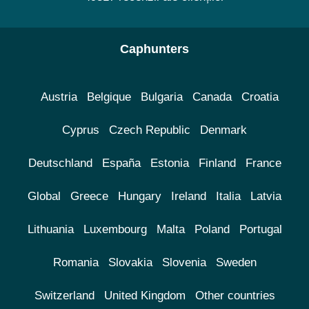
Caphunters
Austria
Belgique
Bulgaria
Canada
Croatia
Cyprus
Czech Republic
Denmark
Deutschland
España
Estonia
Finland
France
Global
Greece
Hungary
Ireland
Italia
Latvia
Lithuania
Luxembourg
Malta
Poland
Portugal
Romania
Slovakia
Slovenia
Sweden
Switzerland
United Kingdom
Other countries