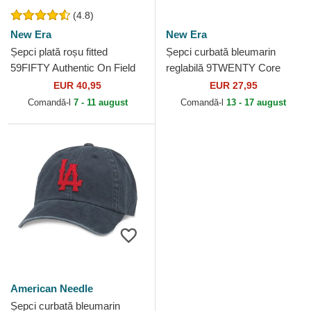
(4.8)
New Era
New Era
Șepci plată roșu fitted
Șepci curbată bleumarin
59FIFTY Authentic On Field
reglabilă 9TWENTY Core
de Los Angeles Angels MLB
Classic de Los Angeles
EUR 40,95
EUR 27,95
de New Era
Angels MLB de New Era
Comandă-l
7 - 11 august
Comandă-l
13 - 17 august
American Needle
Șepci curbată bleumarin