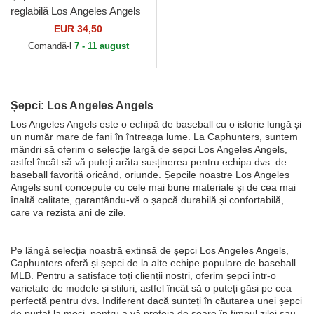
reglabilă Los Angeles Angels
Archive de Los Angeles
EUR 34,50
Angels MLB de...
Comandă-l
7 - 11 august
Șepci: Los Angeles Angels
Los Angeles Angels este o echipă de baseball cu o istorie lungă și
un număr mare de fani în întreaga lume. La Caphunters, suntem
mândri să oferim o selecție largă de șepci Los Angeles Angels,
astfel încât să vă puteți arăta susținerea pentru echipa dvs. de
baseball favorită oricând, oriunde. Șepcile noastre Los Angeles
Angels sunt concepute cu cele mai bune materiale și de cea mai
înaltă calitate, garantându-vă o șapcă durabilă și confortabilă,
care va rezista ani de zile.
Pe lângă selecția noastră extinsă de șepci Los Angeles Angels,
Caphunters oferă și șepci de la alte echipe populare de baseball
MLB. Pentru a satisface toți clienții noștri, oferim șepci într-o
varietate de modele și stiluri, astfel încât să o puteți găsi pe cea
perfectă pentru dvs. Indiferent dacă sunteți în căutarea unei șepci
de purtat la meci, pentru a vă proteja de soare în timpul zilei sau