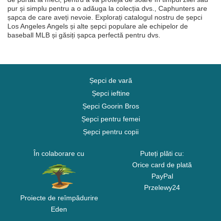
pur și simplu pentru a o adăuga la colecția dvs., Caphunters are
șapca de care aveți nevoie. Explorați catalogul nostru de șepci
Los Angeles Angels și alte șepci populare ale echipelor de
baseball MLB și găsiți șapca perfectă pentru dvs.
Șepci de vară
Șepci ieftine
Șepci Goorin Bros
Șepci pentru femei
Șepci pentru copii
În colaborare cu
Puteți plăti cu:
Orice card de plată
PayPal
Przelewy24
Proiecte de reîmpădurire
Eden