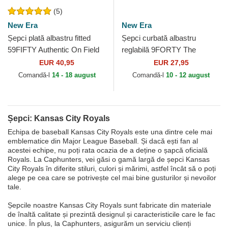
(5)
New Era
New Era
Șepci plată albastru fitted
Șepci curbată albastru
59FIFTY Authentic On Field
reglabilă 9FORTY The
de Kansas City Royals MLB
League de Kansas City
EUR 40,95
EUR 27,95
de New Era
Royals MLB de New Era
Comandă-l
14 - 18 august
Comandă-l
10 - 12 august
Șepci: Kansas City Royals
Echipa de baseball Kansas City Royals este una dintre cele mai
emblematice din Major League Baseball. Și dacă ești fan al
acestei echipe, nu poți rata ocazia de a deține o șapcă oficială
Royals. La Caphunters, vei găsi o gamă largă de șepci Kansas
City Royals în diferite stiluri, culori și mărimi, astfel încât să o poți
alege pe cea care se potrivește cel mai bine gusturilor și nevoilor
tale.
Șepcile noastre Kansas City Royals sunt fabricate din materiale
de înaltă calitate și prezintă designul și caracteristicile care le fac
unice. În plus, la Caphunters, asigurăm un serviciu clienți