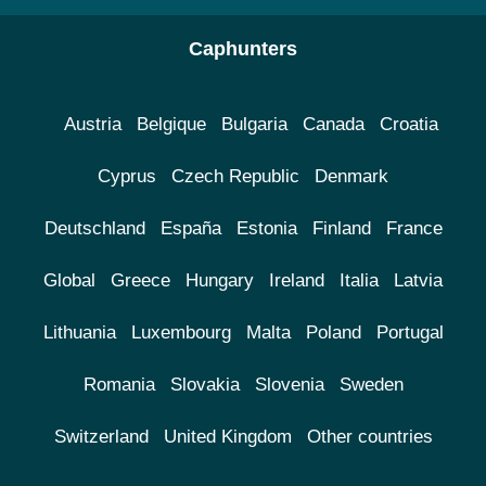
Caphunters
Austria
Belgique
Bulgaria
Canada
Croatia
Cyprus
Czech Republic
Denmark
Deutschland
España
Estonia
Finland
France
Global
Greece
Hungary
Ireland
Italia
Latvia
Lithuania
Luxembourg
Malta
Poland
Portugal
Romania
Slovakia
Slovenia
Sweden
Switzerland
United Kingdom
Other countries