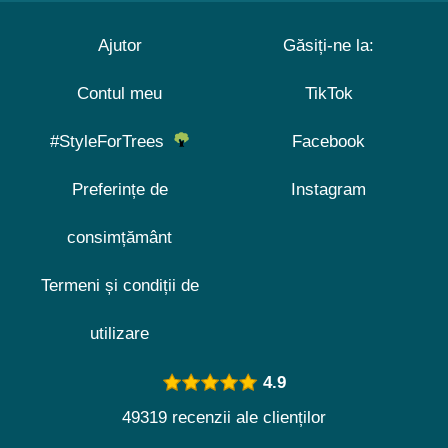
Ajutor
Găsiți-ne la:
Contul meu
TikTok
#StyleForTrees
Facebook
Preferințe de
Instagram
consimțământ
Termeni și condiții de
utilizare
4.9
49319 recenzii ale clienților