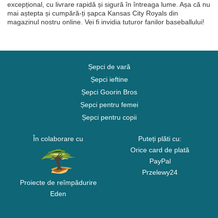
excepțional, cu livrare rapidă și sigură în întreaga lume. Așa că nu
mai aștepta și cumpără-ți șapca Kansas City Royals din
magazinul nostru online. Vei fi invidia tuturor fanilor baseballului!
Șepci de vară
Șepci ieftine
Șepci Goorin Bros
Șepci pentru femei
Șepci pentru copii
În colaborare cu
Puteți plăti cu:
Orice card de plată
PayPal
Przelewy24
Proiecte de reîmpădurire
Eden