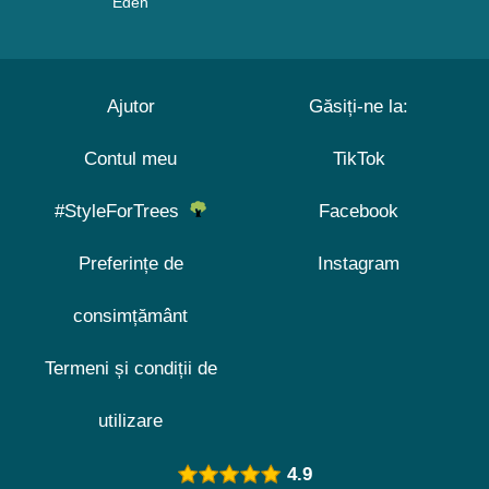
Eden
Ajutor
Găsiți-ne la:
Contul meu
TikTok
#StyleForTrees
Facebook
Preferințe de
Instagram
consimțământ
Termeni și condiții de
utilizare
4.9