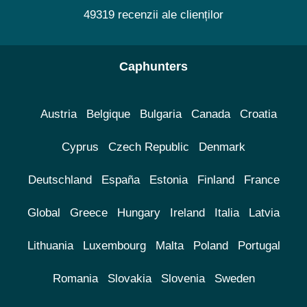
49319 recenzii ale clienților
Caphunters
Austria
Belgique
Bulgaria
Canada
Croatia
Cyprus
Czech Republic
Denmark
Deutschland
España
Estonia
Finland
France
Global
Greece
Hungary
Ireland
Italia
Latvia
Lithuania
Luxembourg
Malta
Poland
Portugal
Romania
Slovakia
Slovenia
Sweden