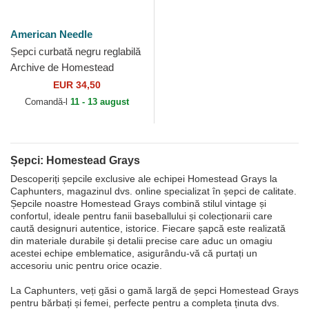
American Needle
Șepci curbată negru reglabilă
Archive de Homestead
Grays MLB de American
EUR 34,50
Needle
Comandă-l
11 - 13 august
Șepci: Homestead Grays
Descoperiți șepcile exclusive ale echipei Homestead Grays la
Caphunters, magazinul dvs. online specializat în șepci de calitate.
Șepcile noastre Homestead Grays combină stilul vintage și
confortul, ideale pentru fanii baseballului și colecționarii care
caută designuri autentice, istorice. Fiecare șapcă este realizată
din materiale durabile și detalii precise care aduc un omagiu
acestei echipe emblematice, asigurându-vă că purtați un
accesoriu unic pentru orice ocazie.
La Caphunters, veți găsi o gamă largă de șepci Homestead Grays
pentru bărbați și femei, perfecte pentru a completa ținuta dvs.