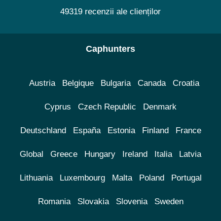
49319 recenzii ale clienților
Caphunters
Austria
Belgique
Bulgaria
Canada
Croatia
Cyprus
Czech Republic
Denmark
Deutschland
España
Estonia
Finland
France
Global
Greece
Hungary
Ireland
Italia
Latvia
Lithuania
Luxembourg
Malta
Poland
Portugal
Romania
Slovakia
Slovenia
Sweden