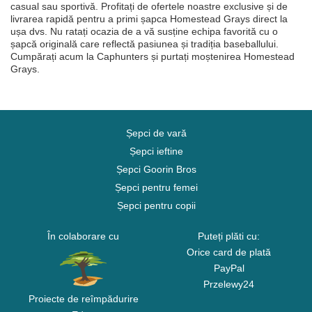
casual sau sportivă. Profitați de ofertele noastre exclusive și de
livrarea rapidă pentru a primi șapca Homestead Grays direct la
ușa dvs. Nu ratați ocazia de a vă susține echipa favorită cu o
șapcă originală care reflectă pasiunea și tradiția baseballului.
Cumpărați acum la Caphunters și purtați moștenirea Homestead
Grays.
Șepci de vară
Șepci ieftine
Șepci Goorin Bros
Șepci pentru femei
Șepci pentru copii
În colaborare cu
Puteți plăti cu:
Orice card de plată
PayPal
Przelewy24
Proiecte de reîmpădurire