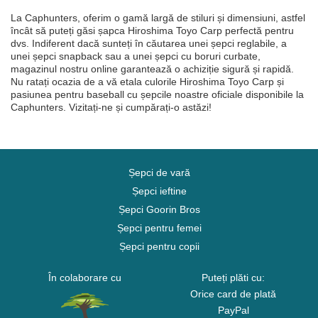
La Caphunters, oferim o gamă largă de stiluri și dimensiuni, astfel
încât să puteți găsi șapca Hiroshima Toyo Carp perfectă pentru
dvs. Indiferent dacă sunteți în căutarea unei șepci reglabile, a
unei șepci snapback sau a unei șepci cu boruri curbate,
magazinul nostru online garantează o achiziție sigură și rapidă.
Nu ratați ocazia de a vă etala culorile Hiroshima Toyo Carp și
pasiunea pentru baseball cu șepcile noastre oficiale disponibile la
Caphunters. Vizitați-ne și cumpărați-o astăzi!
Șepci de vară
Șepci ieftine
Șepci Goorin Bros
Șepci pentru femei
Șepci pentru copii
În colaborare cu
Puteți plăti cu:
Orice card de plată
PayPal