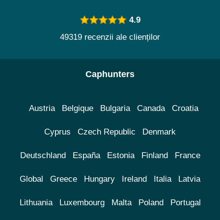
4.9
49319 recenzii ale clienților
Caphunters
Austria
Belgique
Bulgaria
Canada
Croatia
Cyprus
Czech Republic
Denmark
Deutschland
España
Estonia
Finland
France
Global
Greece
Hungary
Ireland
Italia
Latvia
Lithuania
Luxembourg
Malta
Poland
Portugal